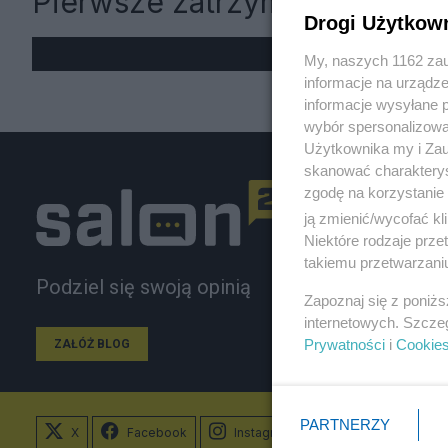
Pierwsze zatrzymania
Drogi Użytkow
My, naszych 1162 zau
informacje na urządze
informacje wysyłane 
wybór spersonalizowan
Użytkownika my i Zau
skanować charakterys
zgodę na korzystanie 
ją zmienić/wycofać kl
Niektóre rodzaje prz
takiemu przetwarzaniu
Podziel się swoją opinią
Zapoznaj się z poniż
internetowych. Szcze
Prywatności
i
Cookie
ZAŁÓŻ BLOG
PARTNERZY
X
Facebook
Instagram