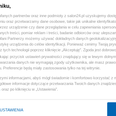
niku,
« WRÓĆ DO NOTKI
fanych partnerów oraz inne podmioty z salon24.pl uzyskujemy dost
niu oraz przetwarzamy dane osobowe, takie jak unikalne identyfikat
przez urządzenie czy dane przeglądania w celu zapewniania sperson
ych treści, pomiar reklam i treści, badanie odbiorców oraz ulepszan
fani Partnerzy możemy używać dokładnych danych geolokalizacyjn
tykę urządzenia do celów identyfikacji. Ponieważ cenimy Twoją pry
Polityka
Gospodarka
z tych technologii poprzez kliknięcie „Akceptuję”. Zgoda jest dobro
ikając przycisk ustawień prywatności znajdujący się w lewym dolny
PiS
Biznes
etwarzania danych nie wymagają zgody użytkownika, ale masz prawo 
Rząd
Pieniądze
. Preferencje będą miały zastosowania tylko na tej witrynie.
Prezydent
Centralny Port Komunikacyjny
szymi informacjami, abyś mógł świadomie i komfortowo korzystać z
NATO
Inwestycje
gółowe informacje dotyczące przetwarzania Twoich danych znajdzi
s
oraz po kliknięciu w „Ustawienia”.
KO
Podatki
WIĘCEJ
WIĘCEJ
USTAWIENIA