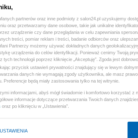
niku,
« WRÓĆ DO NOTKI
fanych partnerów oraz inne podmioty z salon24.pl uzyskujemy dost
niu oraz przetwarzamy dane osobowe, takie jak unikalne identyfikat
przez urządzenie czy dane przeglądania w celu zapewniania sperson
ych treści, pomiar reklam i treści, badanie odbiorców oraz ulepszan
fani Partnerzy możemy używać dokładnych danych geolokalizacyjn
tykę urządzenia do celów identyfikacji. Ponieważ cenimy Twoją pry
Polityka
Gospodarka
z tych technologii poprzez kliknięcie „Akceptuję”. Zgoda jest dobro
ikając przycisk ustawień prywatności znajdujący się w lewym dolny
PiS
Biznes
etwarzania danych nie wymagają zgody użytkownika, ale masz prawo 
Rząd
Pieniądze
. Preferencje będą miały zastosowania tylko na tej witrynie.
Prezydent
Centralny Port Komunikacyjny
szymi informacjami, abyś mógł świadomie i komfortowo korzystać z
NATO
Inwestycje
gółowe informacje dotyczące przetwarzania Twoich danych znajdzi
s
oraz po kliknięciu w „Ustawienia”.
KO
Podatki
WIĘCEJ
WIĘCEJ
USTAWIENIA