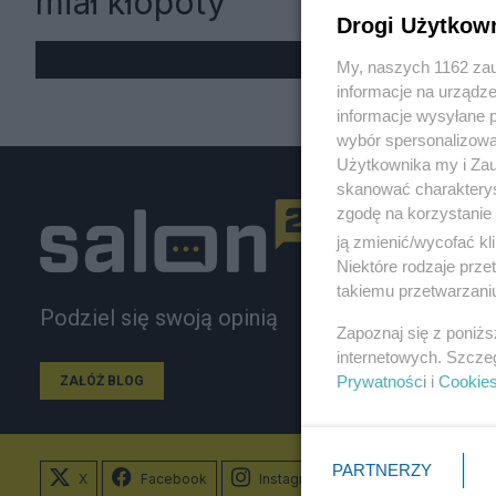
miał kłopoty
Drogi Użytkow
My, naszych 1162 zau
informacje na urządze
informacje wysyłane 
wybór spersonalizowan
Użytkownika my i Zau
skanować charakterys
zgodę na korzystanie 
ją zmienić/wycofać kl
Niektóre rodzaje prz
takiemu przetwarzaniu
Podziel się swoją opinią
Zapoznaj się z poniż
internetowych. Szcze
Prywatności
i
Cookie
ZAŁÓŻ BLOG
PARTNERZY
X
Facebook
Instagram