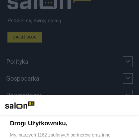
Podziel się swoją opinią
ZAŁÓŻ BLOG
Polityka
Gospodarka
Rozmaitości
Technologie
Drogi Użytkowniku,
Sport
My, naszych 1162 zaufanych partnerów oraz inne