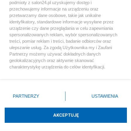
podmioty z salon24.pl uzyskujemy dostęp i
Społeczeństwo
przechowujemy informacje na urządzeniu oraz
przetwarzamy dane osobowe, takie jak unikalne
Kultura
identyfikatory, standardowe informacje wysyłane przez
urządzenie czy dane przeglądania w celu zapewniania
spersonalizowanych reklam, wybór spersonalizowanych
treści, pomiar reklam i treści, badanie odbiorców oraz
ulepszanie usług. Za zgodą Użytkownika my i Zaufani
X
Facebook
Instagram
Youtube
Partnerzy możemy używać dokładnych danych
geolokalizacyjnych oraz aktywnie skanować
charakterystykę urządzenia do celów identyfikacji.
Web Content Media sp. z o. o. © 2022
Ponieważ cenimy Twoją prywatność, prosimy o zgodę na
korzystanie z tych technologii poprzez kliknięcie
„Akceptuję”. Zgoda jest dobrowolna i zawsze możesz ją
Pomoc
O nas
Praca
Reklama
Kontakt
zmienić/wycofać klikając przycisk ustawień prywatności
PARTNERZY
USTAWIENIA
znajdujący się w lewym dolnym rogu strony
. Niektóre
rodzaje przetwarzania danych nie wymagają zgody
użytkownika, ale masz prawo sprzeciwić się takiemu
AKCEPTUJĘ
przetwarzaniu. Preferencje będą miały zastosowania tylko
Technologię dostarcza:
W3media.pl
na tej witrynie.