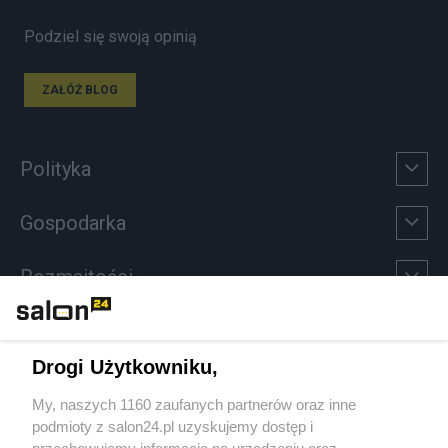
Podziel się swoją opinią
ZAŁÓŻ BLOG
Polityka
Gospodarka
Rozmaitości
Technologie
Drogi Użytkowniku,
Sport
My, naszych 1160 zaufanych partnerów oraz inne
podmioty z salon24.pl uzyskujemy dostęp i
Społeczeństwo