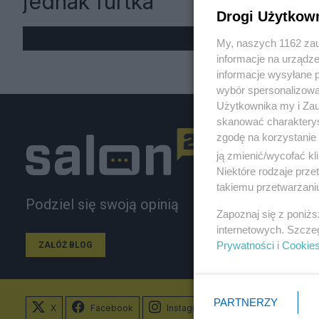
jednak furtka
Drogi Użytkow
My, naszych 1162 zau
informacje na urządze
informacje wysyłane 
wybór spersonalizowan
Użytkownika my i Zau
skanować charakterys
zgodę na korzystanie 
ją zmienić/wycofać kl
Niektóre rodzaje prz
takiemu przetwarzaniu
Podziel się swoją opinią
Zapoznaj się z poniż
internetowych. Szcze
Prywatności
i
Cookie
ZAŁÓŻ BLOG
PARTNERZY
X
Facebook
Instagram