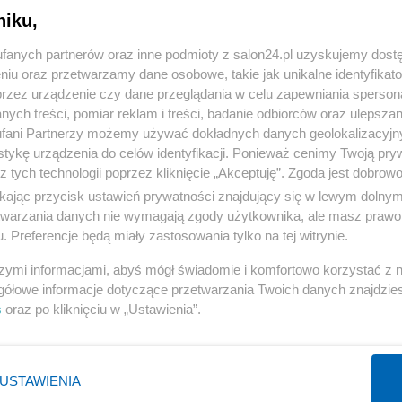
niku,
« WRÓĆ DO NOTKI
fanych partnerów oraz inne podmioty z salon24.pl uzyskujemy dost
niu oraz przetwarzamy dane osobowe, takie jak unikalne identyfikat
przez urządzenie czy dane przeglądania w celu zapewniania sperson
ych treści, pomiar reklam i treści, badanie odbiorców oraz ulepszan
fani Partnerzy możemy używać dokładnych danych geolokalizacyjn
tykę urządzenia do celów identyfikacji. Ponieważ cenimy Twoją pry
Polityka
Gospodarka
z tych technologii poprzez kliknięcie „Akceptuję”. Zgoda jest dobro
ikając przycisk ustawień prywatności znajdujący się w lewym dolny
Rosja
Biznes
etwarzania danych nie wymagają zgody użytkownika, ale masz prawo 
PiS
Pieniądze
. Preferencje będą miały zastosowania tylko na tej witrynie.
Rząd
Centralny Port Komunikacyjny
szymi informacjami, abyś mógł świadomie i komfortowo korzystać z
Prezydent
Inwestycje
gółowe informacje dotyczące przetwarzania Twoich danych znajdzi
s
oraz po kliknięciu w „Ustawienia”.
NATO
Podatki
WIĘCEJ
WIĘCEJ
USTAWIENIA