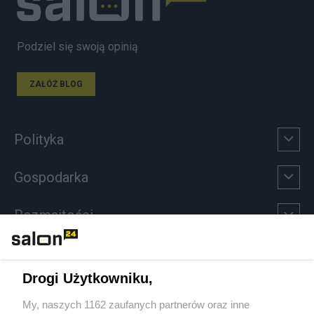
Podziel się swoją opinią
ZAŁÓŻ BLOG
Polityka
Gospodarka
Rozmaitości
Technologie
Drogi Użytkowniku,
Sport
My, naszych 1162 zaufanych partnerów oraz inne