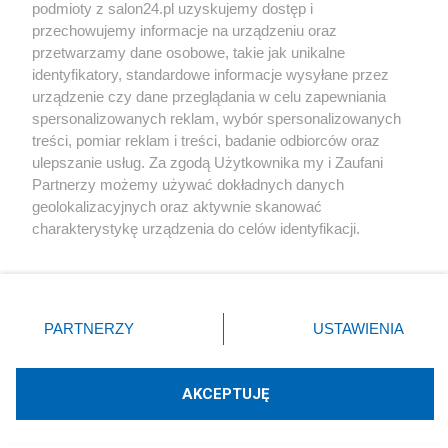
podmioty z salon24.pl uzyskujemy dostęp i
Społeczeństwo
przechowujemy informacje na urządzeniu oraz
przetwarzamy dane osobowe, takie jak unikalne
Kultura
identyfikatory, standardowe informacje wysyłane przez
urządzenie czy dane przeglądania w celu zapewniania
spersonalizowanych reklam, wybór spersonalizowanych
treści, pomiar reklam i treści, badanie odbiorców oraz
ulepszanie usług. Za zgodą Użytkownika my i Zaufani
X
Facebook
Instagram
Youtube
Partnerzy możemy używać dokładnych danych
geolokalizacyjnych oraz aktywnie skanować
charakterystykę urządzenia do celów identyfikacji.
Web Content Media sp. z o. o. © 2022
Ponieważ cenimy Twoją prywatność, prosimy o zgodę na
korzystanie z tych technologii poprzez kliknięcie
„Akceptuję”. Zgoda jest dobrowolna i zawsze możesz ją
Pomoc
O nas
Praca
Reklama
Kontakt
zmienić/wycofać klikając przycisk ustawień prywatności
PARTNERZY
USTAWIENIA
znajdujący się w lewym dolnym rogu strony
. Niektóre
rodzaje przetwarzania danych nie wymagają zgody
użytkownika, ale masz prawo sprzeciwić się takiemu
AKCEPTUJĘ
przetwarzaniu. Preferencje będą miały zastosowania tylko
Technologię dostarcza:
W3media.pl
na tej witrynie.