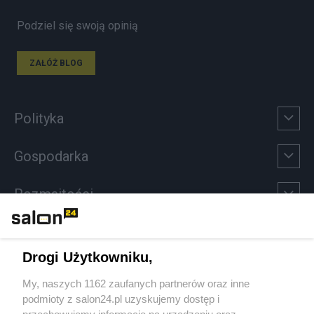
Podziel się swoją opinią
ZAŁÓŻ BLOG
Polityka
Gospodarka
Rozmaitości
Technologie
Drogi Użytkowniku,
Sport
My, naszych 1162 zaufanych partnerów oraz inne
podmioty z salon24.pl uzyskujemy dostęp i
Społeczeństwo