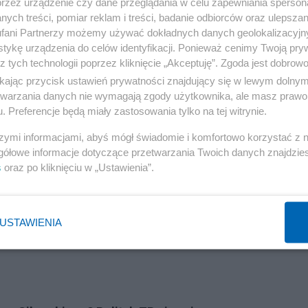
przez urządzenie czy dane przeglądania w celu zapewniania sperson
ych treści, pomiar reklam i treści, badanie odbiorców oraz ulepszan
fani Partnerzy możemy używać dokładnych danych geolokalizacyjn
tykę urządzenia do celów identyfikacji. Ponieważ cenimy Twoją pry
z tych technologii poprzez kliknięcie „Akceptuję”. Zgoda jest dobro
w Arabskich
ikając przycisk ustawień prywatności znajdujący się w lewym dolny
etwarzania danych nie wymagają zgody użytkownika, ale masz prawo 
Reklama
. Preferencje będą miały zastosowania tylko na tej witrynie.
nderskiej gazety "NRC", która napisała, że europoseł PO
szymi informacjami, abyś mógł świadomie i komfortowo korzystać z
gółowe informacje dotyczące przetwarzania Twoich danych znajdzi
atów Arabskich 100 tys. dolarów rocznie za doradztwo
s
oraz po kliknięciu w „Ustawienia”.
 utworzona przez Emiraty nieco ponad 10 lat temu jako
i za pomocą +miękkiej siły+" – czytamy. Rozmówcy
owanie Radosława Sikorskiego "podczas głosowań w
USTAWIENIA