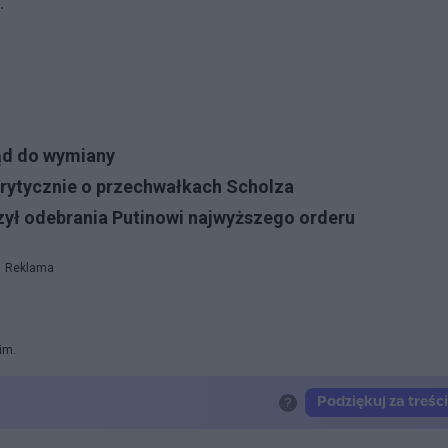
.
ząd do wymiany
krytycznie o przechwałkach Scholza
zył odebrania Putinowi najwyższego orderu
Reklama
im.