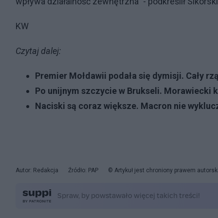
wpływa działalność zewnętrzna" - podkreślił Sikorski
KW
Czytaj dalej:
Premier Mołdawii podała się dymisji. Cały r
Po unijnym szczycie w Brukseli. Morawiecki 
Naciski są coraz większe. Macron nie wykluc
Autor: Redakcja
Źródło: PAP
© Artykuł jest chroniony prawem autorsk