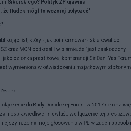
om Sikorskiego? Polityk ZP ujawnia
m, że Radek mógł to wczoraj usłyszeć"
"
likując list, który - jak poinformował - skierował do
MSZ oraz MON podkreślił w piśmie, że "jest zaskoczony
i jako członka prestiżowej konferencji Sir Bani Yas Forum
a jest wymieniona w oświadczeniu majątkowym złożony
Reklama
 dołączenie do Rady Doradczej Forum w 2017 roku - a wi
a niesprawiedliwe i niewłaściwe łączenie tej prestiżow
niniejszym, że na moje głosowania w PE w żaden sposób 