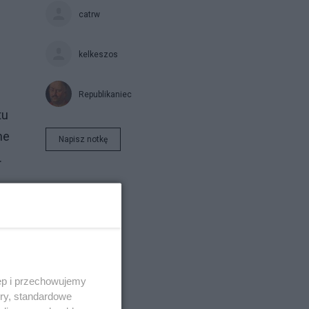
catrw
kelkeszos
Republikaniec
tu
ne
Napisz notkę
.
ęp i przechowujemy
ory, standardowe