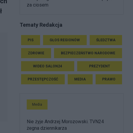
ych
za ciosem
ł
Tematy Redakcja
PIS
GŁOS REGIONÓW
ŚLEDZTWA
ZDROWIE
BEZPIECZEŃSTWO NARODOWE
WIDEO SALON24
PREZYDENT
PRZESTĘPCZOŚĆ
MEDIA
PRAWO
Media
Nie żyje Andrzej Morozowski. TVN24
żegna dziennikarza