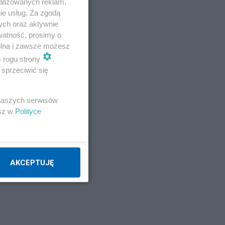
alizowanych reklam,
ie usług. Za zgodą
ych oraz aktywnie
watność, prosimy o
wolna i zawsze możesz
m rogu strony
.
sprzeciwić się
 naszych serwisów
esz w
Polityce
AKCEPTUJĘ