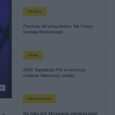
Prezydent
Pierwszy rok prezydentury. Tak Polacy
oceniają Nawrockiego
Sondaż
IBRiS: Najsłabszy PiS w historii po
rozłamie. Najnowszy sondaż
34
Partie polityczne
Nie tylko grill. Morawiecki zamierza pójść