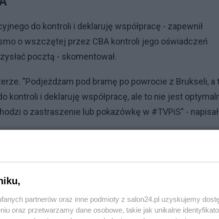
BA
jnego do kontroli i deklaruję współpracę - zapewnił
pismo o wszczętej przez CBA kontroli jego oświadczeń
zysłać pocztą - skomentował.
terze. "Podjeżdżam pod bramę po powrocie z Brukseli, a 
kontroli i deklaruję współpracę, ale to nie jest optymal
chodzi o zastraszenie lub pokazówkę w #TVPiS" - napisał
Reklama
ażniającego funkcjonariuszy do prowadzenia kontroli.
niku,
fanych partnerów oraz inne podmioty z salon24.pl uzyskujemy dost
niu oraz przetwarzamy dane osobowe, takie jak unikalne identyfikat