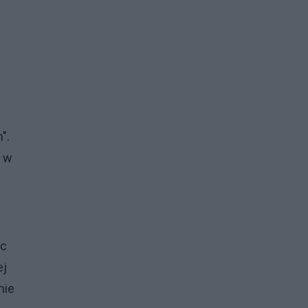
".
m w
ęc
ej
nie