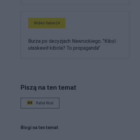
Wideo Salon24
Burza po decyzjach Nawrockiego. "Kibol
ułaskawił kibola? To propaganda"
Piszą na ten temat
Rafał Woś
Blogi na ten temat