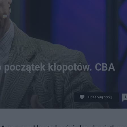
ro początek kłopotów. CBA
1
Obserwuj notkę