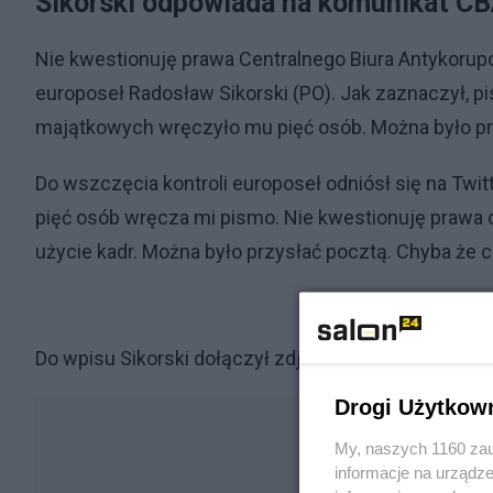
Sikorski odpowiada na komunikat C
Nie kwestionuję prawa Centralnego Biura Antykorupcy
europoseł Radosław Sikorski (PO). Jak zaznaczył, 
majątkowych wręczyło mu pięć osób. Można było pr
Do wszczęcia kontroli europoseł odniósł się na Twit
pięć osób wręcza mi pismo. Nie kwestionuję prawa do 
użycie kadr. Można było przysłać pocztą. Chyba że 
Do wpisu Sikorski dołączył zdjęcie pisma CBA upow
Drogi Użytkow
My, naszych 1160 zau
informacje na urządze