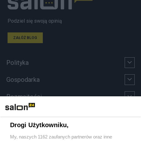
Podziel się swoją opinią
ZAŁÓŻ BLOG
Polityka
Gospodarka
Rozmaitości
Technologie
Drogi Użytkowniku,
Sport
My, naszych 1162 zaufanych partnerów oraz inne