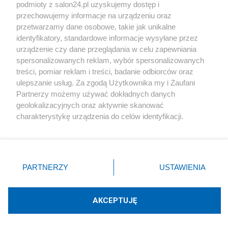
podmioty z salon24.pl uzyskujemy dostęp i
Społeczeństwo
przechowujemy informacje na urządzeniu oraz
przetwarzamy dane osobowe, takie jak unikalne
Kultura
identyfikatory, standardowe informacje wysyłane przez
urządzenie czy dane przeglądania w celu zapewniania
spersonalizowanych reklam, wybór spersonalizowanych
treści, pomiar reklam i treści, badanie odbiorców oraz
ulepszanie usług. Za zgodą Użytkownika my i Zaufani
X
Facebook
Instagram
Youtube
Partnerzy możemy używać dokładnych danych
geolokalizacyjnych oraz aktywnie skanować
charakterystykę urządzenia do celów identyfikacji.
Web Content Media sp. z o. o. © 2022
Ponieważ cenimy Twoją prywatność, prosimy o zgodę na
korzystanie z tych technologii poprzez kliknięcie
„Akceptuję”. Zgoda jest dobrowolna i zawsze możesz ją
Pomoc
O nas
Praca
Reklama
Kontakt
zmienić/wycofać klikając przycisk ustawień prywatności
PARTNERZY
USTAWIENIA
znajdujący się w lewym dolnym rogu strony
. Niektóre
rodzaje przetwarzania danych nie wymagają zgody
użytkownika, ale masz prawo sprzeciwić się takiemu
AKCEPTUJĘ
przetwarzaniu. Preferencje będą miały zastosowania tylko
Technologię dostarcza:
W3media.pl
na tej witrynie.