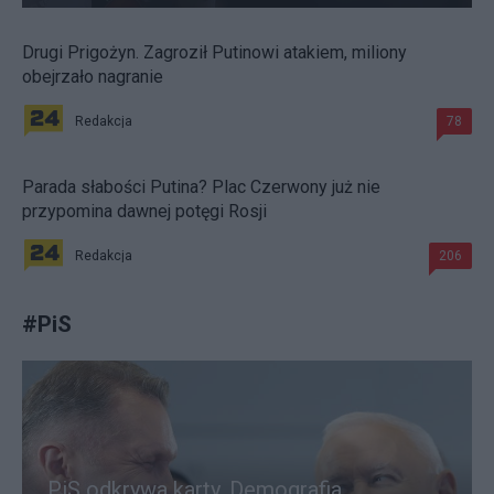
Drugi Prigożyn. Zagroził Putinowi atakiem, miliony
obejrzało nagranie
Redakcja
78
Parada słabości Putina? Plac Czerwony już nie
przypomina dawnej potęgi Rosji
Redakcja
206
#
PiS
PiS odkrywa karty. Demografia,