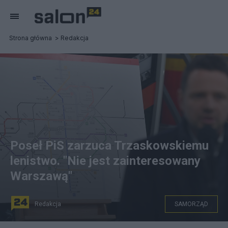
Strona główna
Redakcja
Poseł PiS zarzuca Trzaskowskiemu
lenistwo. "Nie jest zainteresowany
Warszawą"
Redakcja
SAMORZĄD
Prezydent Warszawy Rafał Trzaskowski Fot. PAP/Radek