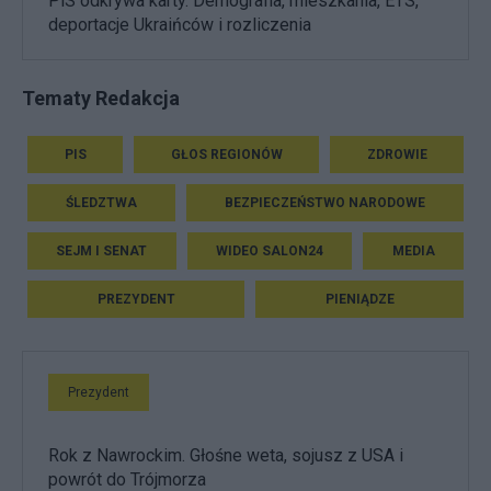
PiS odkrywa karty. Demografia, mieszkania, ETS,
deportacje Ukraińców i rozliczenia
Tematy Redakcja
PIS
GŁOS REGIONÓW
ZDROWIE
ŚLEDZTWA
BEZPIECZEŃSTWO NARODOWE
SEJM I SENAT
WIDEO SALON24
MEDIA
PREZYDENT
PIENIĄDZE
Prezydent
Rok z Nawrockim. Głośne weta, sojusz z USA i
powrót do Trójmorza