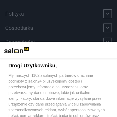
Polityka
Gospodarka
Rozmaitości
Technologie
Drogi Użytkowniku,
Sport
My, naszych 1162 zaufanych partnerów oraz inne
podmioty z salon24.pl uzyskujemy dostęp i
Społeczeństwo
przechowujemy informacje na urządzeniu oraz
przetwarzamy dane osobowe, takie jak unikalne
Kultura
identyfikatory, standardowe informacje wysyłane przez
urządzenie czy dane przeglądania w celu zapewniania
spersonalizowanych reklam, wybór spersonalizowanych
treści, pomiar reklam i treści, badanie odbiorców oraz