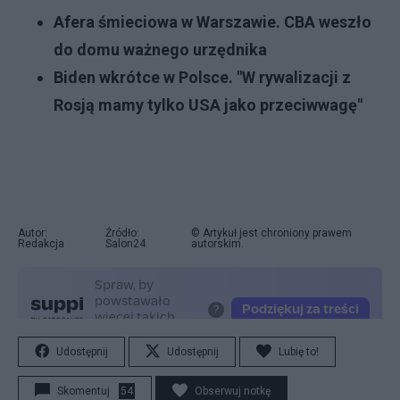
Afera śmieciowa w Warszawie. CBA weszło
do domu ważnego urzędnika
Biden wkrótce w Polsce. "W rywalizacji z
Rosją mamy tylko USA jako przeciwwagę"
Autor:
Źródło:
© Artykuł jest chroniony prawem
Redakcja
Salon24
autorskim.
Udostępnij
Udostępnij
Lubię to!
Skomentuj
54
Obserwuj notkę