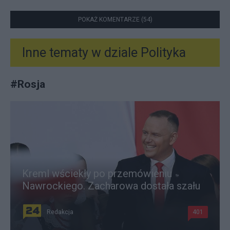
POKAŻ KOMENTARZE (54)
Inne tematy w dziale
Polityka
#
Rosja
Kreml wściekły po przemówieniu
Nawrockiego. Zacharowa dostała szału
Redakcja
401