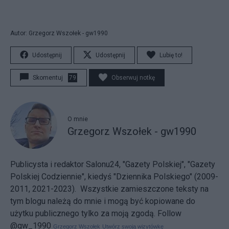
Autor: Grzegorz Wszołek - gw1990
Udostępnij
Udostępnij
Lubię to!
Skomentuj
79
Obserwuj notkę
O mnie
Grzegorz Wszołek - gw1990
Publicysta i redaktor Salonu24, "Gazety Polskiej", "Gazety
Polskiej Codziennie", kiedyś "Dziennika Polskiego" (2009-
2011, 2021-2023). Wszystkie zamieszczone teksty na
tym blogu należą do mnie i mogą być kopiowane do
użytku publicznego tylko za moją zgodą.
Follow
@gw_1990
Grzegorz Wszołek
Utwórz swoją wizytówkę