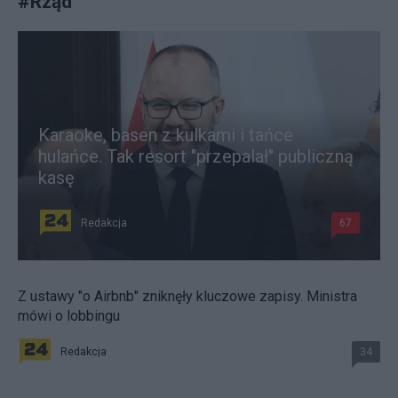
#
Rząd
Karaoke, basen z kulkami i tańce
hulańce. Tak resort "przepalał" publiczną
kasę
Redakcja
67
Z ustawy "o Airbnb" zniknęły kluczowe zapisy. Ministra
mówi o lobbingu
Redakcja
34