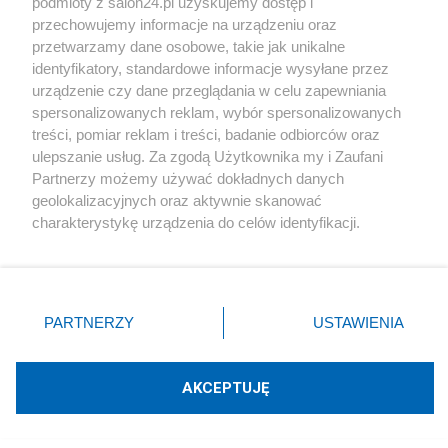
podmioty z salon24.pl uzyskujemy dostęp i
Podziel się swoją opinią
przechowujemy informacje na urządzeniu oraz
przetwarzamy dane osobowe, takie jak unikalne
identyfikatory, standardowe informacje wysyłane przez
ZAŁÓŻ BLOG
urządzenie czy dane przeglądania w celu zapewniania
spersonalizowanych reklam, wybór spersonalizowanych
treści, pomiar reklam i treści, badanie odbiorców oraz
Polityka
ulepszanie usług. Za zgodą Użytkownika my i Zaufani
Partnerzy możemy używać dokładnych danych
geolokalizacyjnych oraz aktywnie skanować
Gospodarka
charakterystykę urządzenia do celów identyfikacji.
Ponieważ cenimy Twoją prywatność, prosimy o zgodę na
Rozmaitości
korzystanie z tych technologii poprzez kliknięcie
„Akceptuję”. Zgoda jest dobrowolna i zawsze możesz ją
zmienić/wycofać klikając przycisk ustawień prywatności
Technologie
PARTNERZY
USTAWIENIA
znajdujący się w lewym dolnym rogu strony
. Niektóre
rodzaje przetwarzania danych nie wymagają zgody
Sport
użytkownika, ale masz prawo sprzeciwić się takiemu
AKCEPTUJĘ
przetwarzaniu. Preferencje będą miały zastosowania tylko
na tej witrynie.
Społeczeństwo