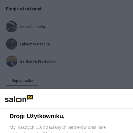
Blogi na ten temat
Smok Eustachy
Łukasz Warzecha
Bartłomiej Królikowski
Napisz notkę
Drogi Użytkowniku,
My, naszych 1162 zaufanych partnerów oraz inne