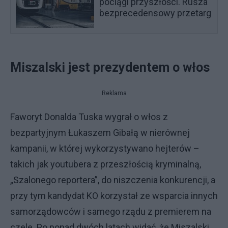
pociągi przyszłości. Rusza
bezprecedensowy przetarg
Miszalski jest prezydentem o włos
Reklama
Faworyt Donalda Tuska wygrał o włos z
bezpartyjnym Łukaszem Gibałą w nierównej
kampanii, w której wykorzystywano hejterów –
takich jak youtubera z przeszłością kryminalną,
„Szalonego reportera”, do niszczenia konkurencji, a
przy tym kandydat KO korzystał ze wsparcia innych
samorządowców i samego rządu z premierem na
czele. Po ponad dwóch latach widać, że Miszalski