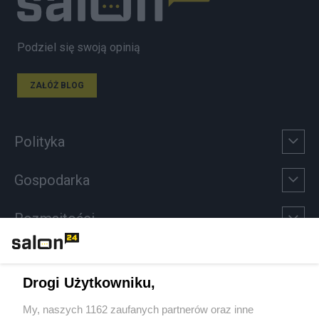
Podziel się swoją opinią
ZAŁÓŻ BLOG
Polityka
Gospodarka
Rozmaitości
Technologie
Drogi Użytkowniku,
Sport
My, naszych 1162 zaufanych partnerów oraz inne