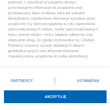
podmioty z salon24.pl uzyskujemy dostęp i
Społeczeństwo
przechowujemy informacje na urządzeniu oraz
przetwarzamy dane osobowe, takie jak unikalne
Kultura
identyfikatory, standardowe informacje wysyłane przez
urządzenie czy dane przeglądania w celu zapewniania
spersonalizowanych reklam, wybór spersonalizowanych
treści, pomiar reklam i treści, badanie odbiorców oraz
ulepszanie usług. Za zgodą Użytkownika my i Zaufani
X
Facebook
Instagram
Youtube
Partnerzy możemy używać dokładnych danych
geolokalizacyjnych oraz aktywnie skanować
charakterystykę urządzenia do celów identyfikacji.
Web Content Media sp. z o. o. © 2022
Ponieważ cenimy Twoją prywatność, prosimy o zgodę na
korzystanie z tych technologii poprzez kliknięcie
„Akceptuję”. Zgoda jest dobrowolna i zawsze możesz ją
Pomoc
O nas
Praca
Reklama
Kontakt
zmienić/wycofać klikając przycisk ustawień prywatności
PARTNERZY
USTAWIENIA
znajdujący się w lewym dolnym rogu strony
. Niektóre
rodzaje przetwarzania danych nie wymagają zgody
użytkownika, ale masz prawo sprzeciwić się takiemu
AKCEPTUJĘ
przetwarzaniu. Preferencje będą miały zastosowania tylko
Technologię dostarcza:
W3media.pl
na tej witrynie.