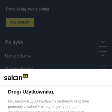
Podziel się swoją opinią
ZAŁÓŻ BLOG
Polityka
Gospodarka
Rozmaitości
Technologie
Drogi Użytkowniku,
Sport
My, naszych 1160 zaufanych partnerów oraz inne
podmioty z salon24.pl uzyskujemy dostęp i
Społeczeństwo