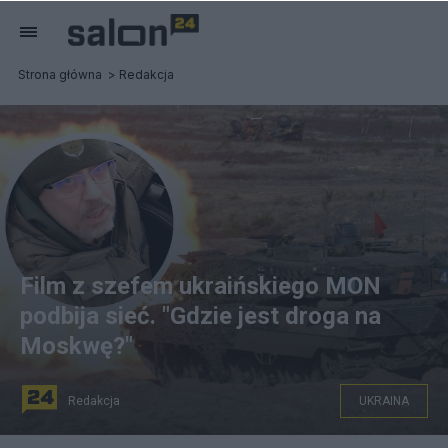
Strona główna
Redakcja
Film z szefem ukraińskiego MON
podbija sieć. "Gdzie jest droga na
Moskwę?"
Redakcja
UKRAINA
Szef ukraińskiego MON Ołeksij Reznikow obejrzał