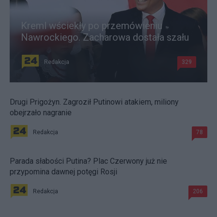
Kreml wściekły po przemówieniu
Nawrockiego. Zacharowa dostała szału
Redakcja
329
Drugi Prigożyn. Zagroził Putinowi atakiem, miliony
obejrzało nagranie
Redakcja
78
Parada słabości Putina? Plac Czerwony już nie
przypomina dawnej potęgi Rosji
Redakcja
206