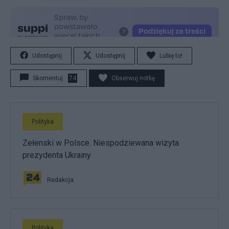
Udostępnij
Udostępnij
Lubię to!
Skomentuj
74
Obserwuj notkę
Polityka
Zełenski w Polsce. Niespodziewana wizyta
prezydenta Ukrainy
Redakcja
Polityka