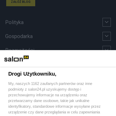
ZAŁÓŻ BLOG
Polityka
Gospodarka
Rozmaitości
Technologie
Drogi Użytkowniku,
Sport
My, naszych 1162 zaufanych partnerów oraz inne
podmioty z salon24.pl uzyskujemy dostęp i
Społeczeństwo
przechowujemy informacje na urządzeniu oraz
przetwarzamy dane osobowe, takie jak unikalne
Kultura
identyfikatory, standardowe informacje wysyłane przez
urządzenie czy dane przeglądania w celu zapewniania