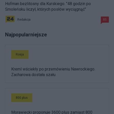
Hofman bezlitosny dla Kurskiego. "48 godzin po
Smoleńsku liczył, których posłów wyciągnąć"
Redakcja
85
Najpopularniejsze
Rosja
Kreml wściekły po przemówieniu Nawrockiego.
Zacharowa dostała szału
800 plus
Morawiecki proponuje 3600 plus zamiast 800