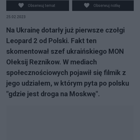
Leopardy, które dotarły w piątek na Ukrainę. (fot. Twitter,
Obserwuj temat
Obserwuj notkę
Flickr)
25.02.2023
Na Ukrainę dotarły już pierwsze czołgi
Leopard 2 od Polski. Fakt ten
skomentował szef ukraińskiego MON
Ołeksij Reznikow. W mediach
społecznościowych pojawił się filmik z
jego udziałem, w którym pyta po polsku
"gdzie jest droga na Moskwę".