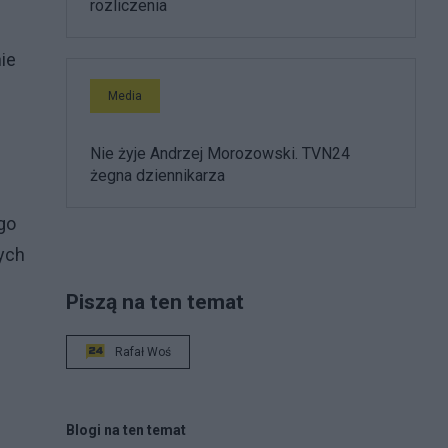
rozliczenia
ie
Media
Nie żyje Andrzej Morozowski. TVN24
żegna dziennikarza
go
ych
Piszą na ten temat
Rafał Woś
Blogi na ten temat