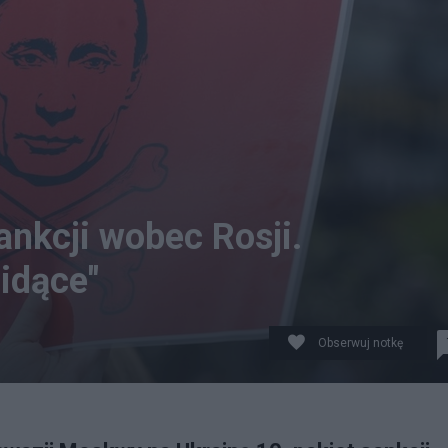
ankcji wobec Rosji.
 idące"
Obserwuj notkę
 na Ukrainę 10. pakiet sankcji wobec Rosji. Fot.