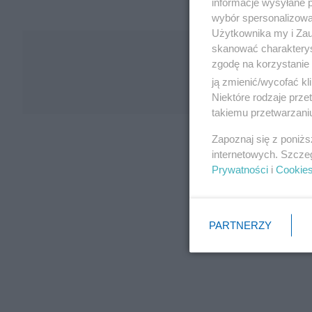
informacje wysyłane 
wybór spersonalizowan
Użytkownika my i Zau
skanować charakterys
zgodę na korzystanie 
ją zmienić/wycofać kl
Niektóre rodzaje prz
takiemu przetwarzaniu
Zapoznaj się z poniż
internetowych. Szcze
Prywatności
i
Cookie
PARTNERZY