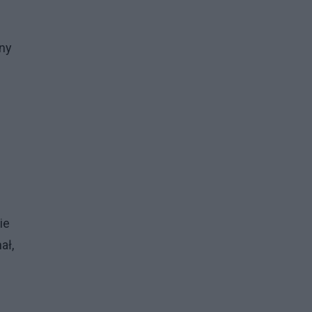
jny
ie
ał,