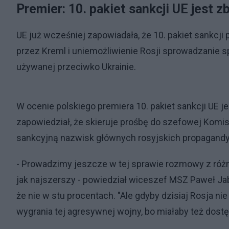
Premier: 10. pakiet sankcji UE jest z
UE już wcześniej zapowiadała, że 10. pakiet sankcji
przez Kreml i uniemożliwienie Rosji sprowadzanie s
używanej przeciwko Ukrainie.
W ocenie polskiego premiera 10. pakiet sankcji UE j
zapowiedział, że skieruje prośbę do szefowej Komisji
sankcyjną nazwisk głównych rosyjskich propagand
- Prowadzimy jeszcze w tej sprawie rozmowy z różny
jak najszerszy - powiedział wiceszef MSZ Paweł Jabł
że nie w stu procentach. "Ale gdyby dzisiaj Rosja ni
wygrania tej agresywnej wojny, bo miałaby też dost