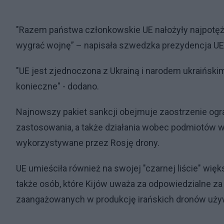
"Razem państwa członkowskie UE nałożyły najpotężni
wygrać wojnę” – napisała szwedzka prezydencja UE 
"UE jest zjednoczona z Ukrainą i narodem ukraińskim
konieczne" - dodano.
Najnowszy pakiet sankcji obejmuje zaostrzenie o
zastosowania, a także działania wobec podmiotów 
wykorzystywane przez Rosję drony.
UE umieściła również na swojej "czarnej liście" wię
także osób, które Kijów uważa za odpowiedzialne za 
zaangażowanych w produkcję irańskich dronów używ