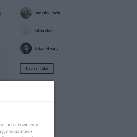
o
Jan Filip Libicki
julian olech
Układ Otwarty
Napisz notkę
ęp i przechowujemy
ory, standardowe