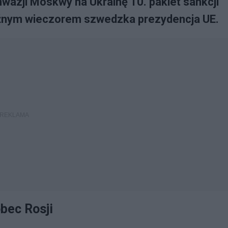
nwazji Moskwy na Ukrainę 10. pakiet sankcji
óźnym wieczorem szwedzka prezydencja UE.
obec Rosji