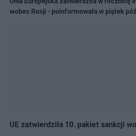
Unia Europejska zatwierdziła w rocznicę i
wobec Rosji - poinformowała w piątek p
UE zatwierdziła 10. pakiet sankcji w