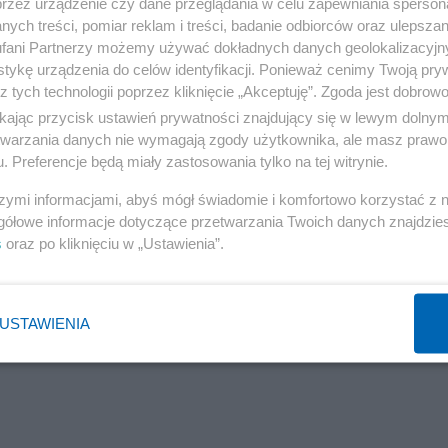
przez urządzenie czy dane przeglądania w celu zapewniania sperson
Reklama
ych treści, pomiar reklam i treści, badanie odbiorców oraz ulepszan
fani Partnerzy możemy używać dokładnych danych geolokalizacyjn
tykę urządzenia do celów identyfikacji. Ponieważ cenimy Twoją pry
z tych technologii poprzez kliknięcie „Akceptuję”. Zgoda jest dobro
ikając przycisk ustawień prywatności znajdujący się w lewym dolny
etwarzania danych nie wymagają zgody użytkownika, ale masz prawo 
. Preferencje będą miały zastosowania tylko na tej witrynie.
szymi informacjami, abyś mógł świadomie i komfortowo korzystać z
gółowe informacje dotyczące przetwarzania Twoich danych znajdzi
s
oraz po kliknięciu w „Ustawienia”.
USTAWIENIA