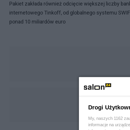
Pakiet zakłada również odcięcie większej liczby ba
internetowego Tinkoff, od globalnego systemu SWIF
ponad 10 miliardów euro
Drogi Użytkow
My, naszych 1162 zau
informacje na urządze