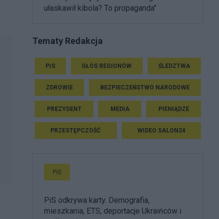
ułaskawił kibola? To propaganda"
Tematy Redakcja
PIS
GŁOS REGIONÓW
ŚLEDZTWA
ZDROWIE
BEZPIECZEŃSTWO NARODOWE
PREZYDENT
MEDIA
PIENIĄDZE
PRZESTĘPCZOŚĆ
WIDEO SALON24
PiS
PiS odkrywa karty. Demografia,
mieszkania, ETS, deportacje Ukraińców i