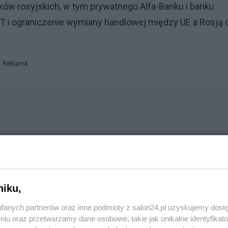
nków rosyjskich, w tym prywatnego Alfa-Banku i banku
T i ograniczenie wymiany handlowej między UE a Rosją 
Reklama
niku,
fanych partnerów oraz inne podmioty z salon24.pl uzyskujemy dost
niu oraz przetwarzamy dane osobowe, takie jak unikalne identyfikat