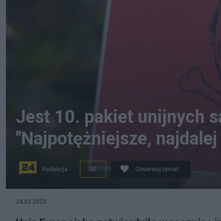
Jest 10. pakiet unijnych s
"Najpotężniejsze, najdalej
Redakcja
UE
Obserwuj temat
Unia Europejska zatwierdziła w rocznicę inwazji Moskwy
24.02.2023
PAP/EPA/ANDREJ CUKIC