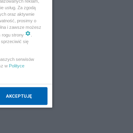
alizowanych reklam,
ie usług. Za zgodą
ych oraz aktywnie
watność, prosimy o
wolna i zawsze możesz
m rogu strony
.
sprzeciwić się
 naszych serwisów
esz w
Polityce
AKCEPTUJĘ