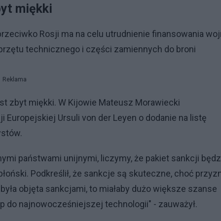
byt miękki
 przeciwko Rosji ma na celu utrudnienie finansowania wo
przętu technicznego i części zamiennych do broni
Reklama
est zbyt miękki. W Kijowie Mateusz Morawiecki
 Europejskiej Ursuli von der Leyen o dodanie na listę
ystów.
mi państwami unijnymi, liczymy, że pakiet sankcji będz
oński. Podkreślił, że sankcje są skuteczne, choć przyzn
e była objęta sankcjami, to miałaby dużo większe szanse
ęp do najnowocześniejszej technologii" - zauważył.