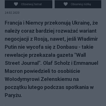
Olafem Scholzem w trakcie ostatniej wizyty w Paryżu.
Obserwuj temat
Obserwuj notkę
Fot. niemiecki rząd
24.02.2023
Francja i Niemcy przekonują Ukrainę, że
należy coraz bardziej rozważać wariant
negocjacji z Rosją, nawet, jeśli Władimir
Putin nie wycofa się z Donbasu - takie
rewelacje przekazała gazeta "Wall
Street Journal". Olaf Scholz i Emmanuel
Macron powiedzieli to osobiście
Wołodymyrowi Zełenskiemu na
początku lutego podczas spotkania w
Paryżu.