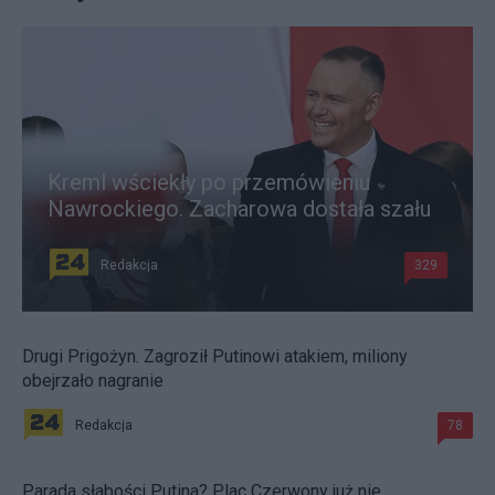
Kreml wściekły po przemówieniu
Nawrockiego. Zacharowa dostała szału
Redakcja
329
Drugi Prigożyn. Zagroził Putinowi atakiem, miliony
obejrzało nagranie
Redakcja
78
Parada słabości Putina? Plac Czerwony już nie