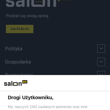
Podziel się swoją opinią
ZAŁÓŻ BLOG
Polityka
Gospodarka
Rozmaitości
Technologie
Drogi Użytkowniku,
Sport
My, naszych 1162 zaufanych partnerów oraz inne