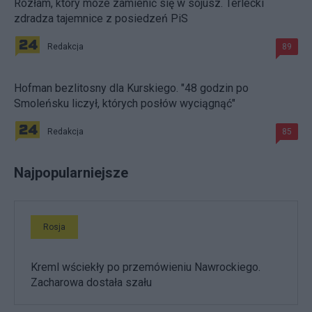
Rozłam, który może zamienić się w sojusz. Terlecki
zdradza tajemnice z posiedzeń PiS
Redakcja
89
Hofman bezlitosny dla Kurskiego. "48 godzin po
Smoleńsku liczył, których posłów wyciągnąć"
Redakcja
85
Najpopularniejsze
Rosja
Kreml wściekły po przemówieniu Nawrockiego.
Zacharowa dostała szału