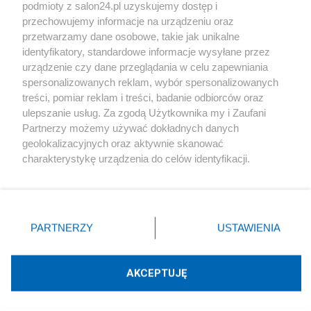
podmioty z salon24.pl uzyskujemy dostęp i
Społeczeństwo
przechowujemy informacje na urządzeniu oraz
przetwarzamy dane osobowe, takie jak unikalne
Kultura
identyfikatory, standardowe informacje wysyłane przez
urządzenie czy dane przeglądania w celu zapewniania
spersonalizowanych reklam, wybór spersonalizowanych
treści, pomiar reklam i treści, badanie odbiorców oraz
ulepszanie usług. Za zgodą Użytkownika my i Zaufani
X
Facebook
Instagram
Youtube
Partnerzy możemy używać dokładnych danych
geolokalizacyjnych oraz aktywnie skanować
charakterystykę urządzenia do celów identyfikacji.
Web Content Media sp. z o. o. © 2022
Ponieważ cenimy Twoją prywatność, prosimy o zgodę na
korzystanie z tych technologii poprzez kliknięcie
„Akceptuję”. Zgoda jest dobrowolna i zawsze możesz ją
Pomoc
O nas
Praca
Reklama
Kontakt
zmienić/wycofać klikając przycisk ustawień prywatności
PARTNERZY
USTAWIENIA
znajdujący się w lewym dolnym rogu strony
. Niektóre
rodzaje przetwarzania danych nie wymagają zgody
użytkownika, ale masz prawo sprzeciwić się takiemu
AKCEPTUJĘ
przetwarzaniu. Preferencje będą miały zastosowania tylko
Technologię dostarcza:
W3media.pl
na tej witrynie.