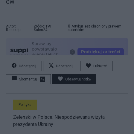
GW
Autor:
Źródło: PAP,
© Artykuł jest chroniony prawem
Redakcja
Salon24
autorskim.
Udostępnij
Udostępnij
Lubię to!
Skomentuj
42
Obserwuj notkę
Polityka
Zełenski w Polsce. Niespodziewana wizyta
prezydenta Ukrainy