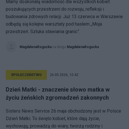
Mamy doskonałą wiadomość dla wszystkich kobiet
poszukujących przestrzeni do rozwoju, refleksji i
budowania zdrowych relacji. Już 13 czerwca w Warszawie
odbędą się kolejne warsztaty pod hasłem „Moja
przestrzeń. Sztuka stawiania granic”.
MagdalenaRogucka
na blogu
MagdalenaRogucka
SPOŁECZEŃSTWO
26.05.2026, 10:42
Dzień Matki - znaczenie słowo matka w
życiu żeńskich zgromadzeń zakonnych
Sisters News Service 26 maja obchodzony jest w Polsce
Dzień Matki. To święto kobiet, które dają życie,
wychowują, prowadzą do wiary, tworzą rodziny i