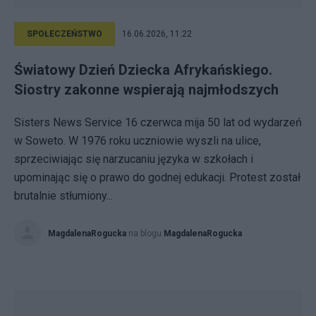
SPOŁECZEŃSTWO
16.06.2026, 11:22
Światowy Dzień Dziecka Afrykańskiego.
Siostry zakonne wspierają najmłodszych
Sisters News Service 16 czerwca mija 50 lat od wydarzeń
w Soweto. W 1976 roku uczniowie wyszli na ulice,
sprzeciwiając się narzucaniu języka w szkołach i
upominając się o prawo do godnej edukacji. Protest został
brutalnie stłumiony...
MagdalenaRogucka
na blogu
MagdalenaRogucka