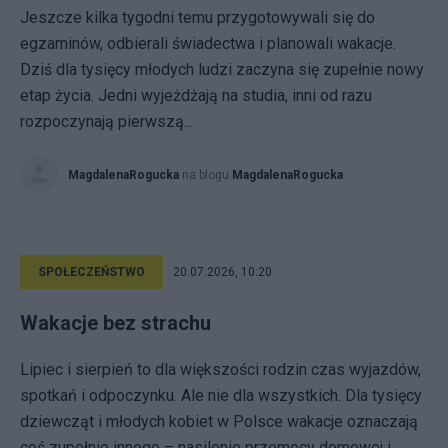
Jeszcze kilka tygodni temu przygotowywali się do
egzaminów, odbierali świadectwa i planowali wakacje.
Dziś dla tysięcy młodych ludzi zaczyna się zupełnie nowy
etap życia. Jedni wyjeżdżają na studia, inni od razu
rozpoczynają pierwszą...
MagdalenaRogucka
na blogu
MagdalenaRogucka
SPOŁECZEŃSTWO
20.07.2026, 10:20
Wakacje bez strachu
Lipiec i sierpień to dla większości rodzin czas wyjazdów,
spotkań i odpoczynku. Ale nie dla wszystkich. Dla tysięcy
dziewcząt i młodych kobiet w Polsce wakacje oznaczają
coś zupełnie innego – nasilenie przemocy domowej i