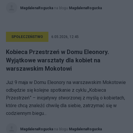
MagdalenaRogucka
na blogu
MagdalenaRogucka
SPOŁECZEŃSTWO
6.05.2026, 12:45
Kobieca Przestrzeń w Domu Eleonory.
Wyjątkowe warsztaty dla kobiet na
warszawskim Mokotowi
Już 9 maja w Domu Eleonory na warszawskim Mokotowie
odbędzie się kolejne spotkanie z cyklu „Kobieca
Przestrzeń” – inicjatywy stworzonej z myślą o kobietach,
które chcą znaleźć chwilę dla siebie, zatrzymać się w
codziennym biegu...
MagdalenaRogucka
na blogu
MagdalenaRogucka