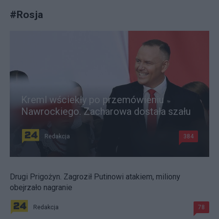
#
Rosja
Kreml wściekły po przemówieniu
Nawrockiego. Zacharowa dostała szału
Redakcja
384
Drugi Prigożyn. Zagroził Putinowi atakiem, miliony
obejrzało nagranie
Redakcja
78