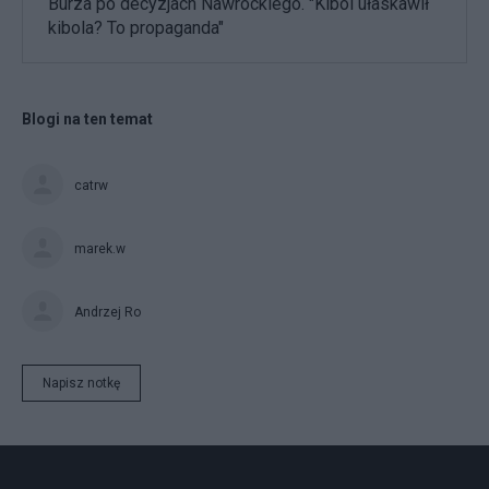
Burza po decyzjach Nawrockiego. "Kibol ułaskawił
kibola? To propaganda"
Blogi na ten temat
catrw
marek.w
Andrzej Ro
Napisz notkę