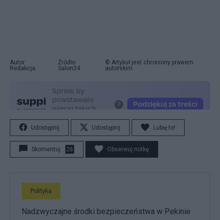
Autor:
Źródło:
© Artykuł jest chroniony prawem
Redakcja
Salon24
autorskim.
Udostępnij
Udostępnij
Lubię to!
Skomentuj
26
Obserwuj notkę
Polityka
Nadzwyczajne środki bezpieczeństwa w Pekinie