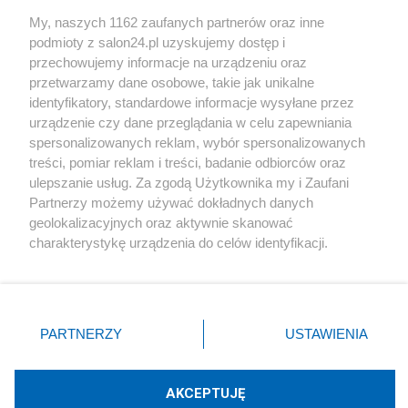
Sport
My, naszych 1162 zaufanych partnerów oraz inne
podmioty z salon24.pl uzyskujemy dostęp i
Społeczeństwo
przechowujemy informacje na urządzeniu oraz
przetwarzamy dane osobowe, takie jak unikalne
Kultura
identyfikatory, standardowe informacje wysyłane przez
urządzenie czy dane przeglądania w celu zapewniania
spersonalizowanych reklam, wybór spersonalizowanych
treści, pomiar reklam i treści, badanie odbiorców oraz
ulepszanie usług. Za zgodą Użytkownika my i Zaufani
X
Facebook
Instagram
Youtube
Partnerzy możemy używać dokładnych danych
geolokalizacyjnych oraz aktywnie skanować
charakterystykę urządzenia do celów identyfikacji.
Web Content Media sp. z o. o. © 2022
Ponieważ cenimy Twoją prywatność, prosimy o zgodę na
korzystanie z tych technologii poprzez kliknięcie
„Akceptuję”. Zgoda jest dobrowolna i zawsze możesz ją
Pomoc
O nas
Praca
Reklama
Kontakt
zmienić/wycofać klikając przycisk ustawień prywatności
PARTNERZY
USTAWIENIA
znajdujący się w lewym dolnym rogu strony
. Niektóre
rodzaje przetwarzania danych nie wymagają zgody
użytkownika, ale masz prawo sprzeciwić się takiemu
AKCEPTUJĘ
przetwarzaniu. Preferencje będą miały zastosowania tylko