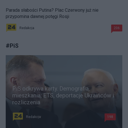
Parada słabości Putina? Plac Czerwony już nie
przypomina dawnej potęgi Rosji
Redakcja
206
#
PiS
PiS odkrywa karty. Demografia,
mieszkania, ETS, deportacje Ukraińców i
rozliczenia
Redakcja
198