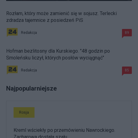
Rozłam, który może zamienić się w sojusz. Terlecki
zdradza tajemnice z posiedzeń PiS
Redakcja
89
Hofman bezlitosny dla Kurskiego. "48 godzin po
Smoleńsku liczył, których posłów wyciągnąć"
Redakcja
85
Najpopularniejsze
Rosja
Kreml wściekły po przemówieniu Nawrockiego.
Zacharowa dostała szału