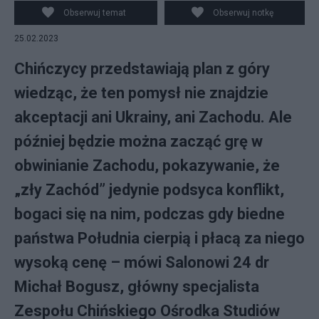
Ukrainie po spotkaniu z przywódcami Rosji, fot.
Obserwuj temat
Obserwuj notkę
AP/EPA/ANTON NOVODEREZHKIN/SPUTNIK/KREMLIN
25.02.2023
Chińczycy przedstawiają plan z góry
wiedząc, że ten pomysł nie znajdzie
akceptacji ani Ukrainy, ani Zachodu. Ale
później będzie można zacząć grę w
obwinianie Zachodu, pokazywanie, że
„zły Zachód” jedynie podsyca konflikt,
bogaci się na nim, podczas gdy biedne
państwa Południa cierpią i płacą za niego
wysoką cenę – mówi Salonowi 24 dr
Michał Bogusz, główny specjalista
Zespołu Chińskiego Ośrodka Studiów