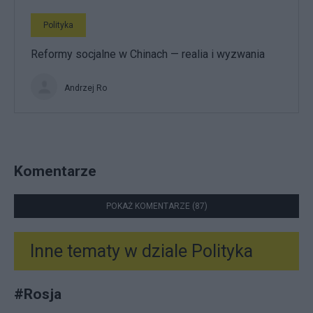
Polityka
Reformy socjalne w Chinach — realia i wyzwania
Andrzej Ro
Komentarze
POKAŻ KOMENTARZE (87)
Inne tematy w dziale
Polityka
#
Rosja