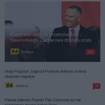
Kreml wściekły po przemówieniu
Nawrockiego. Zacharowa dostała szału
Redakcja
508
Drugi Prigożyn. Zagroził Putinowi atakiem, miliony
obejrzało nagranie
Redakcja
78
Parada słabości Putina? Plac Czerwony już nie