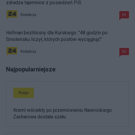
zdradza tajemnice z posiedzeń PiS
Redakcja
89
Hofman bezlitosny dla Kurskiego. "48 godzin po
Smoleńsku liczył, których posłów wyciągnąć"
Redakcja
85
Najpopularniejsze
Rosja
Kreml wściekły po przemówieniu Nawrockiego.
Zacharowa dostała szału