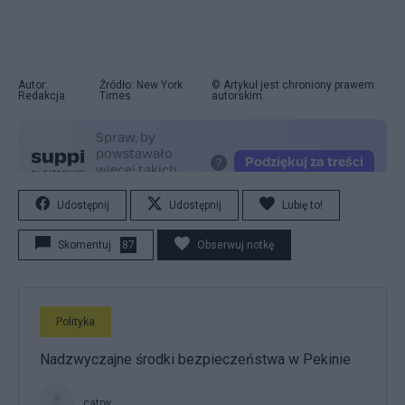
Autor:
Źródło: New York
© Artykuł jest chroniony prawem
Redakcja
Times
autorskim.
Udostępnij
Udostępnij
Lubię to!
Skomentuj
87
Obserwuj notkę
Polityka
Nadzwyczajne środki bezpieczeństwa w Pekinie
catrw