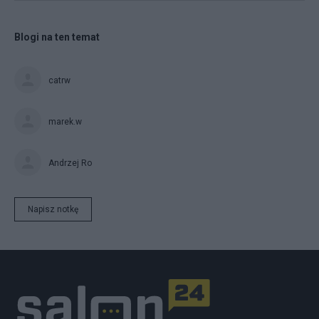
Blogi na ten temat
catrw
marek.w
Andrzej Ro
Napisz notkę