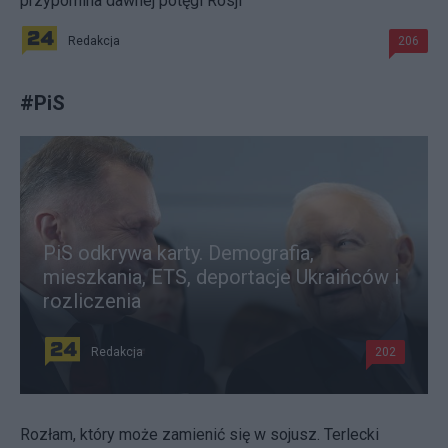
przypomina dawnej potęgi Rosji
Redakcja
206
#
PiS
PiS odkrywa karty. Demografia,
mieszkania, ETS, deportacje Ukraińców i
rozliczenia
Redakcja
202
Rozłam, który może zamienić się w sojusz. Terlecki