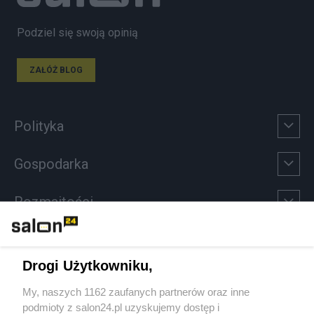
Podziel się swoją opinią
ZAŁÓŻ BLOG
Polityka
Gospodarka
Rozmaitości
Technologie
Drogi Użytkowniku,
Sport
My, naszych 1162 zaufanych partnerów oraz inne
podmioty z salon24.pl uzyskujemy dostęp i