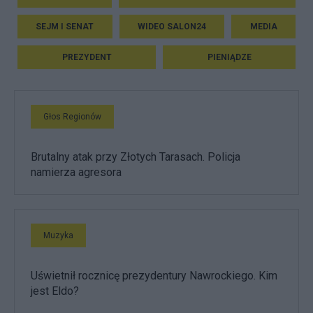
SEJM I SENAT
WIDEO SALON24
MEDIA
PREZYDENT
PIENIĄDZE
Głos Regionów
Brutalny atak przy Złotych Tarasach. Policja
namierza agresora
Muzyka
Uświetnił rocznicę prezydentury Nawrockiego. Kim
jest Eldo?