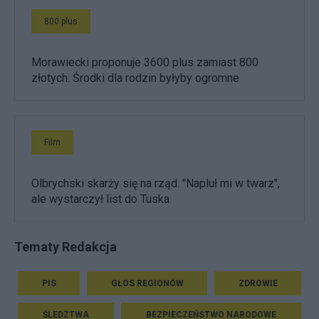
800 plus
Morawiecki proponuje 3600 plus zamiast 800
złotych. Środki dla rodzin byłyby ogromne
Film
Olbrychski skarży się na rząd. "Napluł mi w twarz",
ale wystarczył list do Tuska
Tematy Redakcja
PIS
GŁOS REGIONÓW
ZDROWIE
ŚLEDZTWA
BEZPIECZEŃSTWO NARODOWE