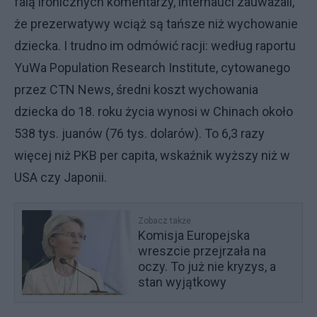
falą ironicznych komentarzy, internauci zauważali,
że prezerwatywy wciąż są tańsze niż wychowanie
dziecka. I trudno im odmówić racji: według raportu
YuWa Population Research Institute, cytowanego
przez CTN News, średni koszt wychowania
dziecka do 18. roku życia wynosi w Chinach około
538 tys. juanów (76 tys. dolarów). To 6,3 razy
więcej niż PKB per capita, wskaźnik wyższy niż w
USA czy Japonii.
Zobacz także
Komisja Europejska
wreszcie przejrzała na
oczy. To już nie kryzys, a
stan wyjątkowy