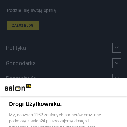
Podziel się swoją opinią
ZAŁÓŻ BLOG
Polityka
Gospodarka
Rozmaitości
Technologie
Drogi Użytkowniku,
Sport
My, naszych 1162 zaufanych partnerów oraz inne
podmioty z salon24.pl uzyskujemy dostęp i
Społeczeństwo