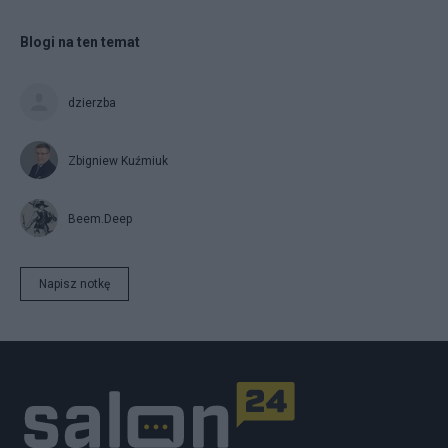
Blogi na ten temat
dzierzba
Zbigniew Kuźmiuk
Beem.Deep
Napisz notkę