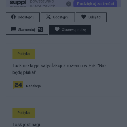
Udostępnij
Udostępnij
Lubię to!
Skomentuj
79
Obserwuj notkę
Polityka
Tusk nie kryje satysfakcji z rozłamu w PiS. "Nie
będę płakał"
Redakcja
Polityka
Tósk jest nagi