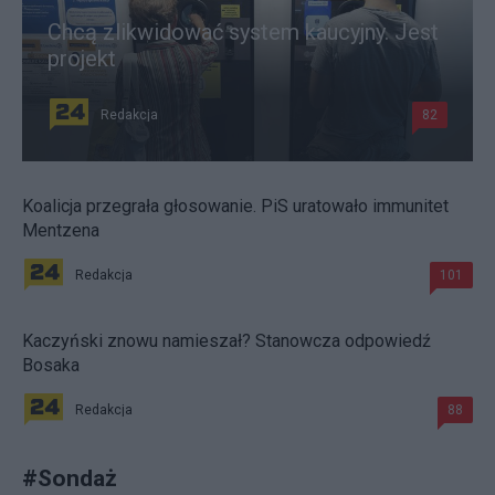
Chcą zlikwidować system kaucyjny. Jest
projekt
Redakcja
82
Koalicja przegrała głosowanie. PiS uratowało immunitet
Mentzena
Redakcja
101
Kaczyński znowu namieszał? Stanowcza odpowiedź
Bosaka
Redakcja
88
#
Sondaż