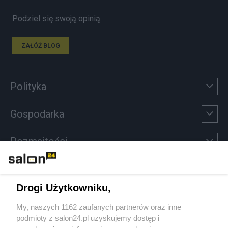
Podziel się swoją opinią
ZAŁÓŻ BLOG
Polityka
Gospodarka
Rozmaitości
Technologie
Drogi Użytkowniku,
Sport
My, naszych 1162 zaufanych partnerów oraz inne
podmioty z salon24.pl uzyskujemy dostęp i
Społeczeństwo