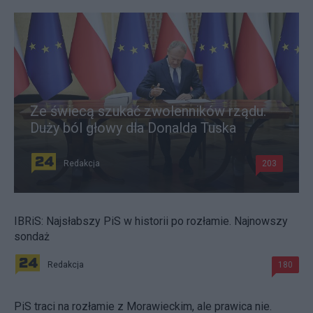
Ze świecą szukać zwolenników rządu.
Duży ból głowy dla Donalda Tuska
Redakcja
203
IBRiS: Najsłabszy PiS w historii po rozłamie. Najnowszy
sondaż
Redakcja
180
PiS traci na rozłamie z Morawieckim, ale prawica nie.