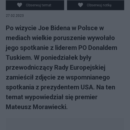
Facebook/Donald Tusk, PAP/Maciej Kulczyński
Obserwuj temat
Obserwuj notkę
27.02.2023
Po wizycie Joe Bidena w Polsce w
mediach wielkie poruszenie wywołało
jego spotkanie z liderem PO Donaldem
Tuskiem. W poniedziałek były
przewodniczący Rady Europejskiej
zamieścił zdjęcie ze wspomnianego
spotkania z prezydentem USA. Na ten
temat wypowiedział się premier
Mateusz Morawiecki.