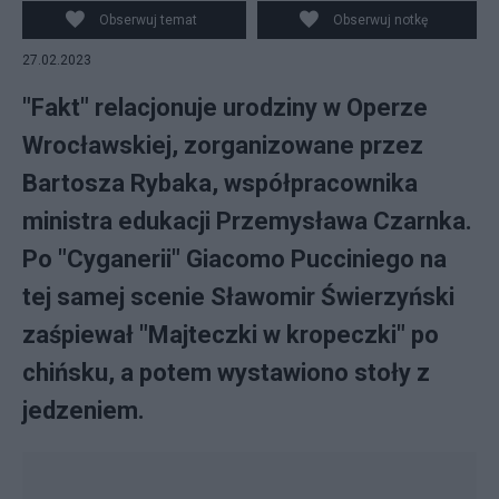
Wrocławskiej, fot. Facebook/Canva
Obserwuj temat
Obserwuj notkę
27.02.2023
"Fakt" relacjonuje urodziny w Operze
Wrocławskiej, zorganizowane przez
Bartosza Rybaka, współpracownika
ministra edukacji Przemysława Czarnka.
Po "Cyganerii" Giacomo Pucciniego na
tej samej scenie Sławomir Świerzyński
zaśpiewał "Majteczki w kropeczki" po
chińsku, a potem wystawiono stoły z
jedzeniem.