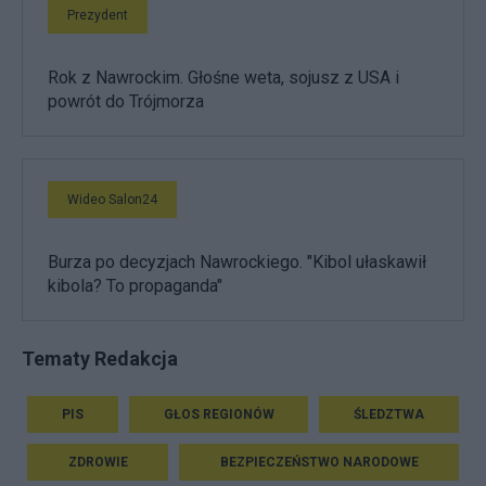
Prezydent
Rok z Nawrockim. Głośne weta, sojusz z USA i
powrót do Trójmorza
Wideo Salon24
Burza po decyzjach Nawrockiego. "Kibol ułaskawił
kibola? To propaganda"
Tematy Redakcja
PIS
GŁOS REGIONÓW
ŚLEDZTWA
ZDROWIE
BEZPIECZEŃSTWO NARODOWE