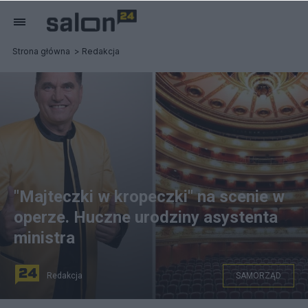
Strona główna
Redakcja
"Majteczki w kropeczki" na scenie w
operze. Huczne urodziny asystenta
ministra
Redakcja
SAMORZĄD
Sławomir Świerzyński śpiewał na scenie Opery