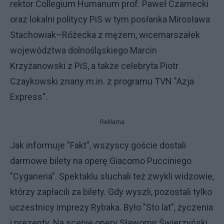
rektor Collegium Humanum prof. Paweł Czarnecki
oraz lokalni politycy PiS w tym posłanka Mirosława
Stachowiak–Różecka z mężem, wicemarszałek
województwa dolnośląskiego Marcin
Krzyżanowski z PiS, a także celebryta Piotr
Czaykowski znany m.in. z programu TVN "Azja
Express".
Reklama
Jak informuje "Fakt", wszyscy goście dostali
darmowe bilety na operę Giacomo Pucciniego
"Cyganeria". Spektaklu słuchali też zwykli widzowie,
którzy zapłacili za bilety. Gdy wyszli, pozostali tylko
uczestnicy imprezy Rybaka. Było "Sto lat", życzenia
i prezenty. Na scenie opery Sławomir Świerzyński