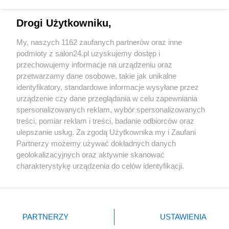
Technologie
Drogi Użytkowniku,
Sport
My, naszych 1162 zaufanych partnerów oraz inne
podmioty z salon24.pl uzyskujemy dostęp i
Społeczeństwo
przechowujemy informacje na urządzeniu oraz
przetwarzamy dane osobowe, takie jak unikalne
Kultura
identyfikatory, standardowe informacje wysyłane przez
urządzenie czy dane przeglądania w celu zapewniania
spersonalizowanych reklam, wybór spersonalizowanych
treści, pomiar reklam i treści, badanie odbiorców oraz
ulepszanie usług. Za zgodą Użytkownika my i Zaufani
X
Facebook
Instagram
Youtube
Partnerzy możemy używać dokładnych danych
geolokalizacyjnych oraz aktywnie skanować
charakterystykę urządzenia do celów identyfikacji.
Web Content Media sp. z o. o. © 2022
Ponieważ cenimy Twoją prywatność, prosimy o zgodę na
korzystanie z tych technologii poprzez kliknięcie
„Akceptuję”. Zgoda jest dobrowolna i zawsze możesz ją
Pomoc
O nas
Praca
Reklama
Kontakt
zmienić/wycofać klikając przycisk ustawień prywatności
PARTNERZY
USTAWIENIA
znajdujący się w lewym dolnym rogu strony
. Niektóre