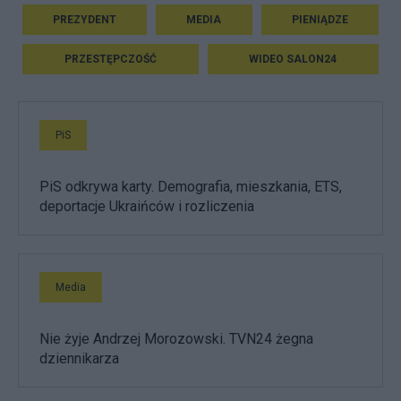
PREZYDENT
MEDIA
PIENIĄDZE
PRZESTĘPCZOŚĆ
WIDEO SALON24
PiS
PiS odkrywa karty. Demografia, mieszkania, ETS,
deportacje Ukraińców i rozliczenia
Media
Nie żyje Andrzej Morozowski. TVN24 żegna
dziennikarza