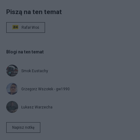
Piszą na ten temat
Rafał Woś
Blogi na ten temat
Smok Eustachy
Grzegorz Wszołek - gw1990
Łukasz Warzecha
Napisz notkę