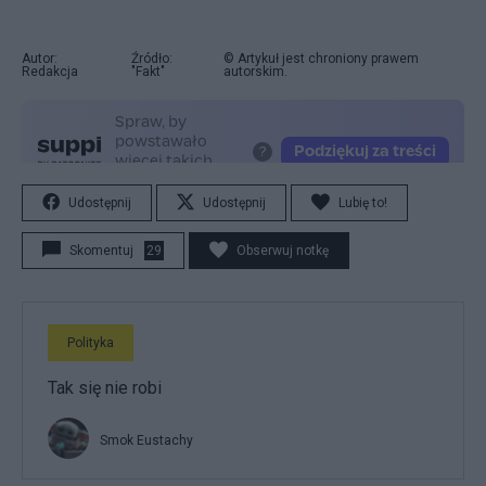
Autor:
Źródło:
© Artykuł jest chroniony prawem
Redakcja
"Fakt"
autorskim.
Udostępnij
Udostępnij
Lubię to!
Skomentuj
29
Obserwuj notkę
Polityka
Tak się nie robi
Smok Eustachy