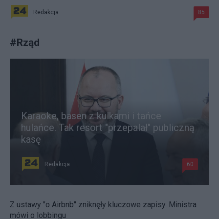
Redakcja
85
#
Rząd
Karaoke, basen z kulkami i tańce
hulańce. Tak resort "przepalał" publiczną
kasę
Redakcja
60
Z ustawy "o Airbnb" zniknęły kluczowe zapisy. Ministra
mówi o lobbingu