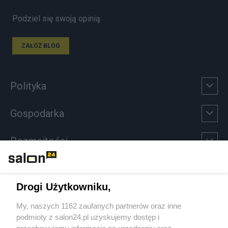
Podziel się swoją opinią
ZAŁÓŻ BLOG
Polityka
Gospodarka
Rozmaitości
Technologie
Drogi Użytkowniku,
Sport
My, naszych 1162 zaufanych partnerów oraz inne
podmioty z salon24.pl uzyskujemy dostęp i
Społeczeństwo