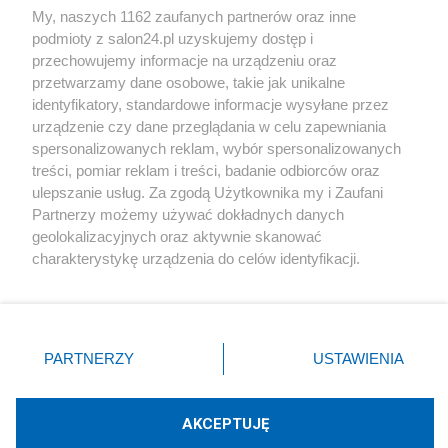
My, naszych 1162 zaufanych partnerów oraz inne
podmioty z salon24.pl uzyskujemy dostęp i
Społeczeństwo
przechowujemy informacje na urządzeniu oraz
przetwarzamy dane osobowe, takie jak unikalne
Kultura
identyfikatory, standardowe informacje wysyłane przez
urządzenie czy dane przeglądania w celu zapewniania
spersonalizowanych reklam, wybór spersonalizowanych
treści, pomiar reklam i treści, badanie odbiorców oraz
ulepszanie usług. Za zgodą Użytkownika my i Zaufani
X
Facebook
Instagram
Youtube
Partnerzy możemy używać dokładnych danych
geolokalizacyjnych oraz aktywnie skanować
charakterystykę urządzenia do celów identyfikacji.
Web Content Media sp. z o. o. © 2022
Ponieważ cenimy Twoją prywatność, prosimy o zgodę na
korzystanie z tych technologii poprzez kliknięcie
„Akceptuję”. Zgoda jest dobrowolna i zawsze możesz ją
Pomoc
O nas
Praca
Reklama
Kontakt
zmienić/wycofać klikając przycisk ustawień prywatności
PARTNERZY
USTAWIENIA
znajdujący się w lewym dolnym rogu strony
. Niektóre
rodzaje przetwarzania danych nie wymagają zgody
użytkownika, ale masz prawo sprzeciwić się takiemu
AKCEPTUJĘ
przetwarzaniu. Preferencje będą miały zastosowania tylko