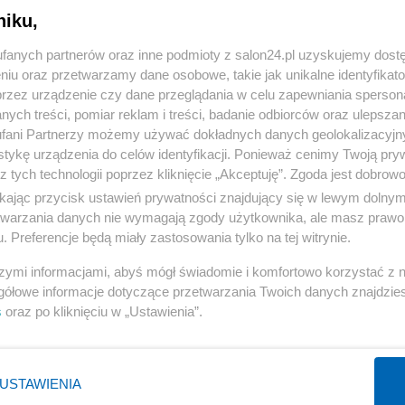
niku,
« WRÓĆ DO NOTKI
fanych partnerów oraz inne podmioty z salon24.pl uzyskujemy dost
niu oraz przetwarzamy dane osobowe, takie jak unikalne identyfikat
przez urządzenie czy dane przeglądania w celu zapewniania sperson
ych treści, pomiar reklam i treści, badanie odbiorców oraz ulepszan
fani Partnerzy możemy używać dokładnych danych geolokalizacyjn
tykę urządzenia do celów identyfikacji. Ponieważ cenimy Twoją pry
Polityka
Gospodarka
z tych technologii poprzez kliknięcie „Akceptuję”. Zgoda jest dobro
ikając przycisk ustawień prywatności znajdujący się w lewym dolny
Rosja
Biznes
etwarzania danych nie wymagają zgody użytkownika, ale masz prawo 
PiS
Pieniądze
. Preferencje będą miały zastosowania tylko na tej witrynie.
Rząd
Centralny Port Komunikacyjny
szymi informacjami, abyś mógł świadomie i komfortowo korzystać z
Prezydent
Inwestycje
gółowe informacje dotyczące przetwarzania Twoich danych znajdzi
s
oraz po kliknięciu w „Ustawienia”.
NATO
Podatki
WIĘCEJ
WIĘCEJ
USTAWIENIA