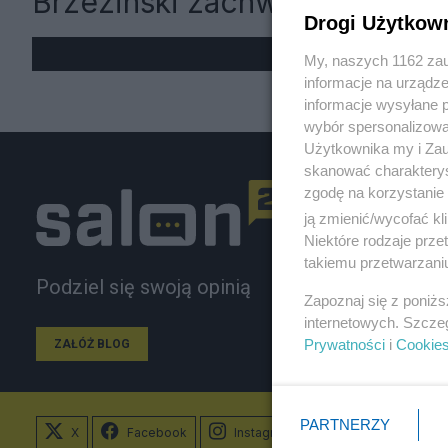
Brzezinski zachwyceni
Drogi Użytkow
My, naszych 1162 zau
informacje na urządze
informacje wysyłane 
wybór spersonalizowan
Użytkownika my i Zau
skanować charakterys
zgodę na korzystanie 
ją zmienić/wycofać kl
Niektóre rodzaje prz
takiemu przetwarzaniu
Podziel się swoją opinią
Zapoznaj się z poniż
internetowych. Szcze
Prywatności
i
Cookie
ZAŁÓŻ BLOG
PARTNERZY
X
Facebook
Instagram