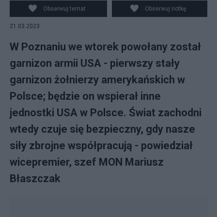
Błaszczak (2P) i ambasador Stanów Zjednoczonych w
Obserwuj temat
Obserwuj notkę
Polsce Mark Brzezinski (3P). Fot. PAP/Jakub
21.03.2023
Kaczmarczyk
W Poznaniu we wtorek powołany został
garnizon armii USA - pierwszy stały
garnizon żołnierzy amerykańskich w
Polsce; będzie on wspierał inne
jednostki USA w Polsce. Świat zachodni
wtedy czuje się bezpieczny, gdy nasze
siły zbrojne współpracują - powiedział
wicepremier, szef MON Mariusz
Błaszczak