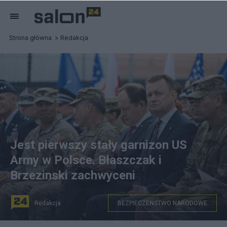
Strona główna
Redakcja
Jest pierwszy stały garnizon US
Army w Polsce. Błaszczak i
Brzezinski zachwyceni
Redakcja
BEZPIECZEŃSTWO NARODOWE
Wicepremier, minister obrony narodowej Mariusz