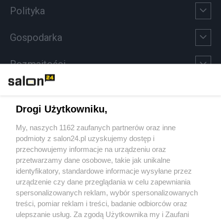
Polityka
Gospodarka
Rozmaitości
Technologie
Drogi Użytkowniku,
Sport
My, naszych 1162 zaufanych partnerów oraz inne
podmioty z salon24.pl uzyskujemy dostęp i
Społeczeństwo
przechowujemy informacje na urządzeniu oraz
przetwarzamy dane osobowe, takie jak unikalne
Kultura
identyfikatory, standardowe informacje wysyłane przez
urządzenie czy dane przeglądania w celu zapewniania
spersonalizowanych reklam, wybór spersonalizowanych
treści, pomiar reklam i treści, badanie odbiorców oraz
ulepszanie usług. Za zgodą Użytkownika my i Zaufani
X
Facebook
Instagram
Youtube