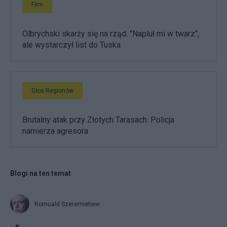
Film
Olbrychski skarży się na rząd. "Napluł mi w twarz",
ale wystarczył list do Tuska
Głos Regionów
Brutalny atak przy Złotych Tarasach. Policja
namierza agresora
Blogi na ten temat
Romuald Szeremietiew