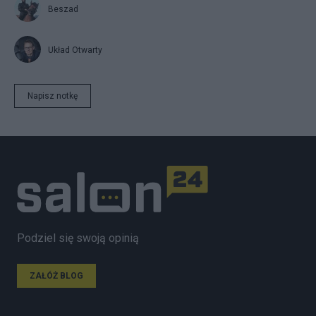
Beszad
Układ Otwarty
Napisz notkę
Podziel się swoją opinią
ZAŁÓŻ BLOG