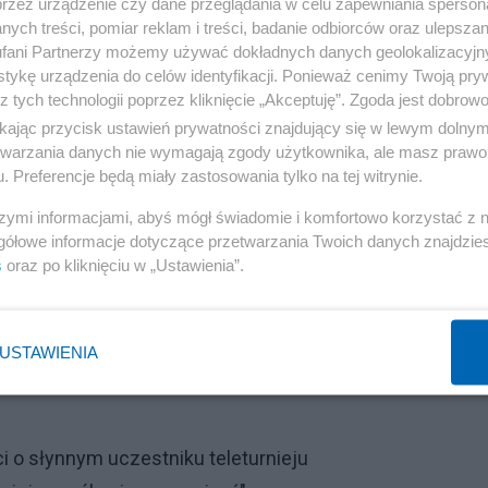
przez urządzenie czy dane przeglądania w celu zapewniania sperson
dniego zasięgu Wisła, którego kluczowym zadaniem ma 
ych treści, pomiar reklam i treści, badanie odbiorców oraz ulepszan
rótkiego zasięgu. Do Wojska Polskiego trafią dwie bateri
fani Partnerzy możemy używać dokładnych danych geolokalizacyjn
tykę urządzenia do celów identyfikacji. Ponieważ cenimy Twoją pry
z tych technologii poprzez kliknięcie „Akceptuję”. Zgoda jest dobro
ikając przycisk ustawień prywatności znajdujący się w lewym dolny
gotowe do działania
etwarzania danych nie wymagają zgody użytkownika, ale masz prawo 
. Preferencje będą miały zastosowania tylko na tej witrynie.
 Patriotów należące do sił amerykańskich.
Do naszego
szymi informacjami, abyś mógł świadomie i komfortowo korzystać z
e rozlokowane zostały w województwie lubelskim
.
gółowe informacje dotyczące przetwarzania Twoich danych znajdzi
 że te osiągnęły już gotowość operacyjną i pełnia już
s
oraz po kliknięciu w „Ustawienia”.
USTAWIENIA
ci o słynnym uczestniku teleturnieju