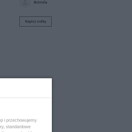
Animela
Napisz notkę
ęp i przechowujemy
rał
ory, standardowe