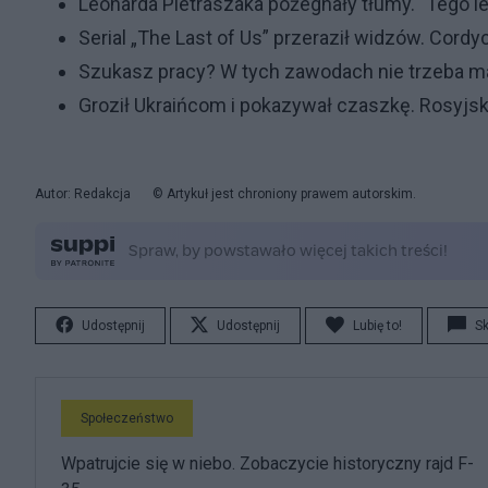
Leonarda Pietraszaka pożegnały tłumy. "Tego l
Serial „The Last of Us” przeraził widzów. Cor
Szukasz pracy? W tych zawodach nie trzeba mar
Groził Ukraińcom i pokazywał czaszkę. Rosyjsk
Autor: Redakcja
© Artykuł jest chroniony prawem autorskim.
Udostępnij
Udostępnij
Lubię to!
S
Społeczeństwo
Wpatrujcie się w niebo. Zobaczycie historyczny rajd F-