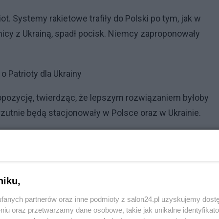
ot. Systemy rakietowe trafiły do Polski po tym, jak w
nicy z Ukrainą, spadł pocisk. Niemcy zaproponowały
 Patrioty dla Ukrainy
ropozycję, twierdząc, że lepszym rozwiązaniem byłoby
yrzutnie będą stacjonowały w Polsce oraz w Ukrainie.
iemiec. Błaszczak wypomina opozycji krytykę
niku,
Reklama
fanych partnerów oraz inne podmioty z salon24.pl uzyskujemy dost
m średniego zasięgu. Nasz kraj w kwietniu 2015 roku wyb
niu oraz przetwarzamy dane osobowe, takie jak unikalne identyfikat