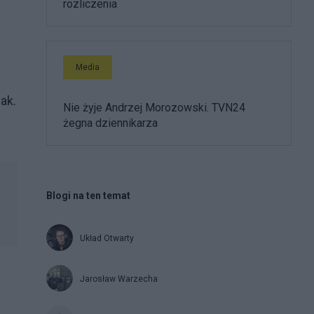
rozliczenia
Media
ak.
Nie żyje Andrzej Morozowski. TVN24
żegna dziennikarza
Blogi na ten temat
Układ Otwarty
Jarosław Warzecha