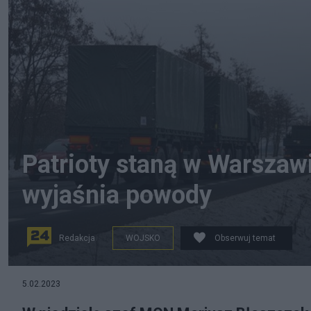
Patrioty staną w Warszawi
wyjaśnia powody
Redakcja
WOJSKO
Obserwuj temat
Szef MON Mariusz Błaszczak poinformował o transporci
5.02.2023