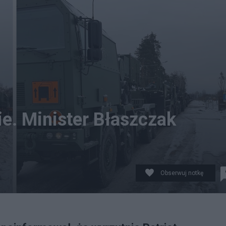
e. Minister Błaszczak
Obserwuj notkę
e Patriotów do Warszawy. (fot. Twitter)