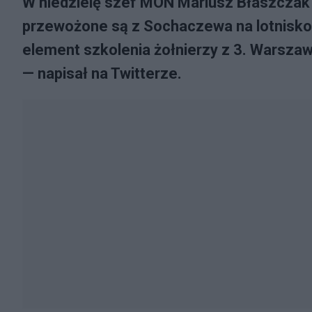
W niedzielę szef MON Mariusz Błaszczak 
przewożone są z Sochaczewa na lotnisk
element szkolenia żołnierzy z 3. Warsza
— napisał na Twitterze.