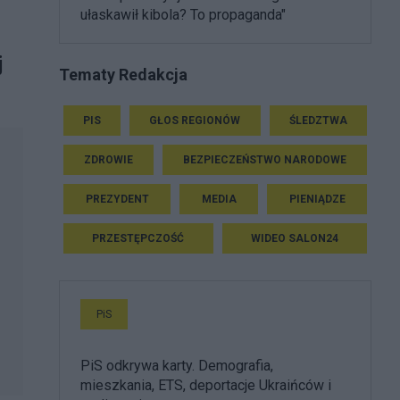
ułaskawił kibola? To propaganda"
j
Tematy Redakcja
PIS
GŁOS REGIONÓW
ŚLEDZTWA
ZDROWIE
BEZPIECZEŃSTWO NARODOWE
PREZYDENT
MEDIA
PIENIĄDZE
PRZESTĘPCZOŚĆ
WIDEO SALON24
PiS
PiS odkrywa karty. Demografia,
mieszkania, ETS, deportacje Ukraińców i