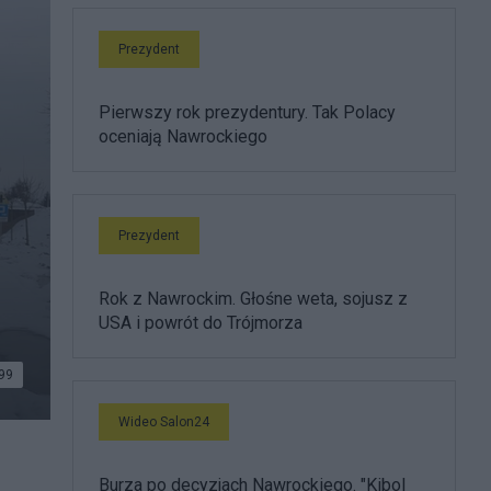
Prezydent
Pierwszy rok prezydentury. Tak Polacy
oceniają Nawrockiego
Prezydent
Rok z Nawrockim. Głośne weta, sojusz z
USA i powrót do Trójmorza
99
Wideo Salon24
Burza po decyzjach Nawrockiego. "Kibol