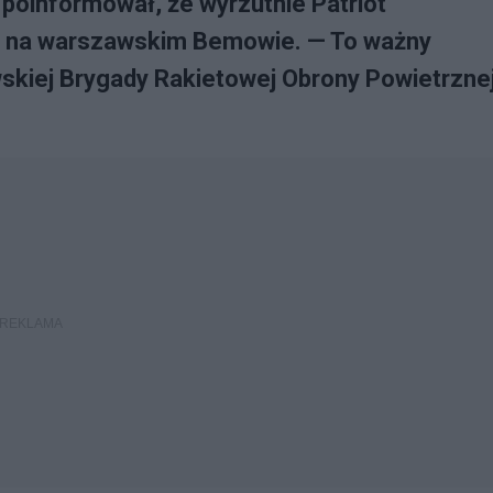
poinformował, że wyrzutnie Patriot
o na warszawskim Bemowie. — To ważny
wskiej Brygady Rakietowej Obrony Powietrzne