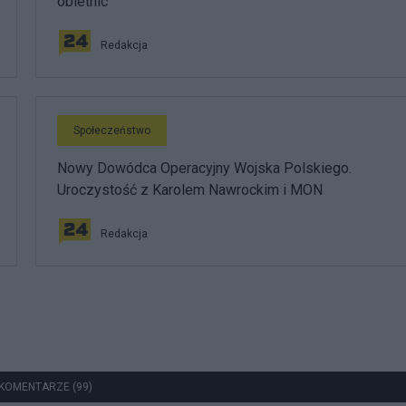
obietnic
Redakcja
Społeczeństwo
Nowy Dowódca Operacyjny Wojska Polskiego.
Uroczystość z Karolem Nawrockim i MON
Redakcja
KOMENTARZE (99)