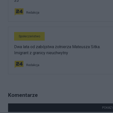
35
Redakcja
Społeczeństwo
Dwa lata od zabójstwa żołnierza Mateusza Sitka.
Imigrant z granicy nieuchwytny
Redakcja
Komentarze
POKAŻ 