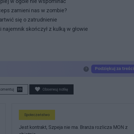
epiej w ogóle nie wspominać"
dyceps zamieni nas w zombie?
twić się o zatrudnienie
i najemnik skończył z kulką w głowie
komentuj
99
Obserwuj notkę
Społeczeństwo
Jest kontrakt, Szpeja nie ma. Branża rozlicza MON z