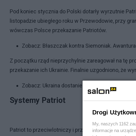
Pod koniec stycznia do Polski dotarły wyrzutnie Patri
listopadzie ubiegłego roku w Przewodowie, przy gra
wówczas Polsce przekazanie Patriotów.
Zobacz:
Błaszczak kontra Siemoniak. Awantura o
Z początku rząd nieprzychylnie zareagował na tę p
przekazanie ich Ukrainie. Finalnie uzgodniono, że w
Zobacz:
Ukraina dostanie baterię Patriot od N
Systemy Patriot
Drogi Użytkow
My, naszych 1162 zau
Patriot to przeciwlotniczy i przeciwrakietowy syste
informacje na urządze