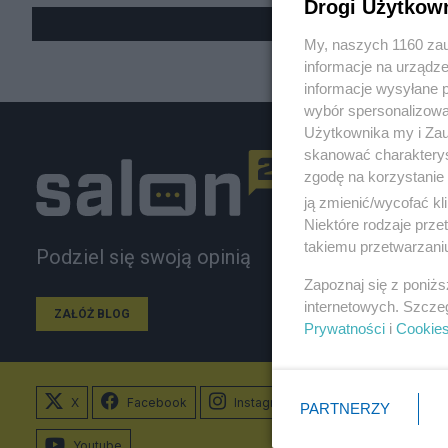
Drogi Użytkow
My, naszych 1160 zau
informacje na urządze
informacje wysyłane 
wybór spersonalizowan
Użytkownika my i Zau
skanować charakterys
zgodę na korzystanie 
ją zmienić/wycofać kl
Niektóre rodzaje prz
takiemu przetwarzaniu
Podziel się swoją opinią
Zapoznaj się z poniż
internetowych. Szcze
ZAŁÓŻ BLOG
Prywatności
i
Cookie
X
Facebook
Instagram
PARTNERZY
Youtube