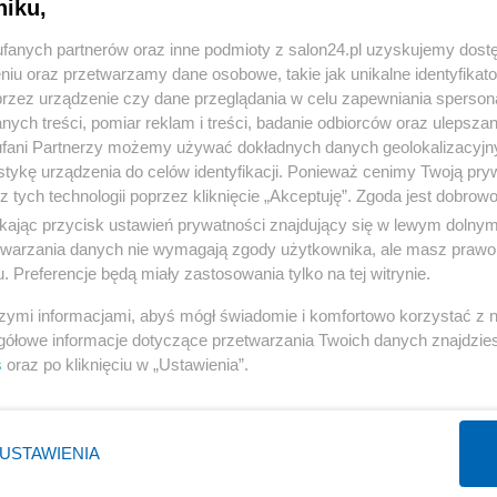
niku,
« WRÓĆ DO NOTKI
fanych partnerów oraz inne podmioty z salon24.pl uzyskujemy dost
niu oraz przetwarzamy dane osobowe, takie jak unikalne identyfikat
przez urządzenie czy dane przeglądania w celu zapewniania sperson
ych treści, pomiar reklam i treści, badanie odbiorców oraz ulepszan
fani Partnerzy możemy używać dokładnych danych geolokalizacyjn
tykę urządzenia do celów identyfikacji. Ponieważ cenimy Twoją pry
Polityka
Gospodarka
z tych technologii poprzez kliknięcie „Akceptuję”. Zgoda jest dobro
NATO
Centralny Port Komunikacyjny
ikając przycisk ustawień prywatności znajdujący się w lewym dolny
etwarzania danych nie wymagają zgody użytkownika, ale masz prawo 
KO
Inwestycje
. Preferencje będą miały zastosowania tylko na tej witrynie.
Prezydent
Biznes
szymi informacjami, abyś mógł świadomie i komfortowo korzystać z
Imigranci
Podatki
gółowe informacje dotyczące przetwarzania Twoich danych znajdzi
PiS
Energetyka
s
oraz po kliknięciu w „Ustawienia”.
WIĘCEJ
WIĘCEJ
USTAWIENIA