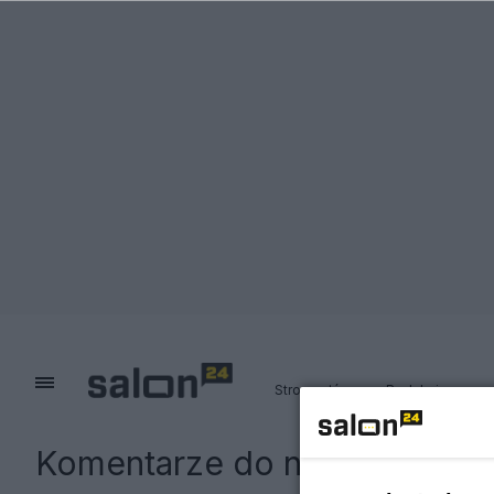
Strona główna
Redakcja
Komentarze do notki:
Śmierc