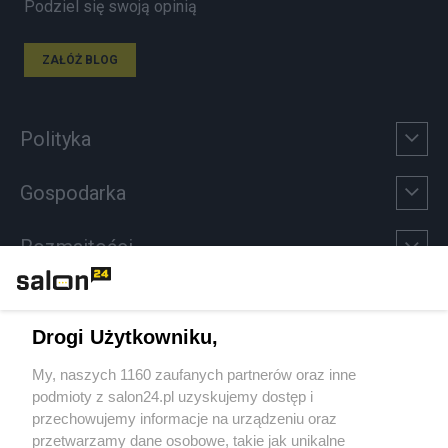
Podziel się swoją opinią
ZAŁÓŻ BLOG
Polityka
Gospodarka
Rozmaitości
Technologie
Drogi Użytkowniku,
Sport
My, naszych 1160 zaufanych partnerów oraz inne
podmioty z salon24.pl uzyskujemy dostęp i
Społeczeństwo
przechowujemy informacje na urządzeniu oraz
przetwarzamy dane osobowe, takie jak unikalne