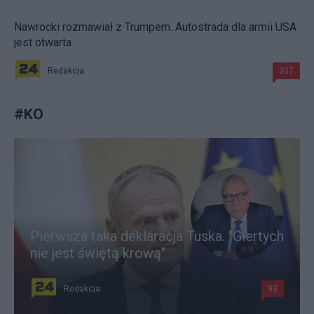
Nawrocki rozmawiał z Trumpem. Autostrada dla armii USA
jest otwarta
Redakcja
207
#
KO
Pierwsza taka deklaracja Tuska. "Giertych
nie jest świętą krową"
Redakcja
93