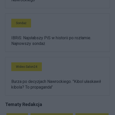
Sondaż
IBRiS: Najsłabszy PiS w historii po rozłamie.
Najnowszy sondaż
Wideo Salon24
Burza po decyzjach Nawrockiego. "Kibol ułaskawił
kibola? To propaganda"
Tematy Redakcja