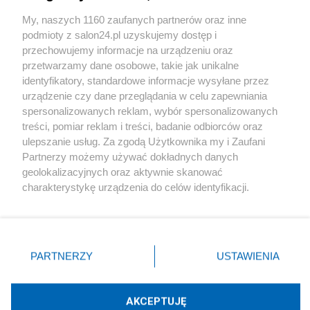
Sport
My, naszych 1160 zaufanych partnerów oraz inne
podmioty z salon24.pl uzyskujemy dostęp i
Społeczeństwo
przechowujemy informacje na urządzeniu oraz
przetwarzamy dane osobowe, takie jak unikalne
Kultura
identyfikatory, standardowe informacje wysyłane przez
urządzenie czy dane przeglądania w celu zapewniania
spersonalizowanych reklam, wybór spersonalizowanych
treści, pomiar reklam i treści, badanie odbiorców oraz
ulepszanie usług. Za zgodą Użytkownika my i Zaufani
X
Facebook
Instagram
Youtube
Partnerzy możemy używać dokładnych danych
geolokalizacyjnych oraz aktywnie skanować
charakterystykę urządzenia do celów identyfikacji.
Web Content Media sp. z o. o. © 2022
Ponieważ cenimy Twoją prywatność, prosimy o zgodę na
korzystanie z tych technologii poprzez kliknięcie
„Akceptuję”. Zgoda jest dobrowolna i zawsze możesz ją
Pomoc
O nas
Praca
Reklama
Kontakt
zmienić/wycofać klikając przycisk ustawień prywatności
PARTNERZY
USTAWIENIA
znajdujący się w lewym dolnym rogu strony
. Niektóre
rodzaje przetwarzania danych nie wymagają zgody
użytkownika, ale masz prawo sprzeciwić się takiemu
AKCEPTUJĘ