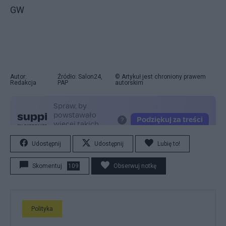
GW
Autor:
Źródło: Salon24,
© Artykuł jest chroniony prawem
Redakcja
PAP
autorskim
Udostępnij
Udostępnij
Lubię to!
Skomentuj
109
Obserwuj notkę
Polityka