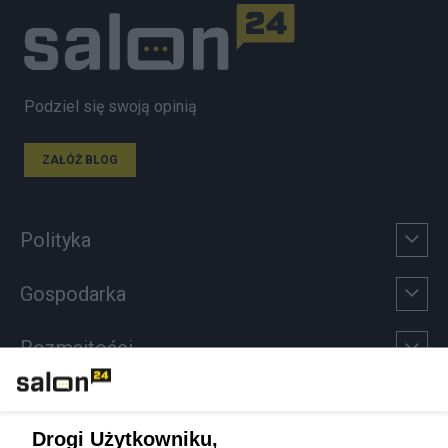
Podziel się swoją opinią
ZAŁÓŻ BLOG
Polityka
Gospodarka
Rozmaitości
Technologie
Drogi Użytkowniku,