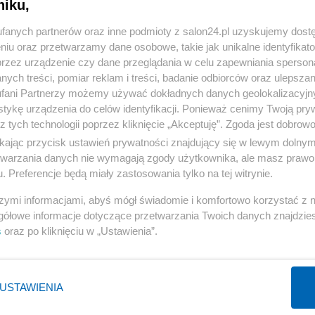
niku,
« WRÓĆ DO NOTKI
fanych partnerów oraz inne podmioty z salon24.pl uzyskujemy dost
niu oraz przetwarzamy dane osobowe, takie jak unikalne identyfikat
przez urządzenie czy dane przeglądania w celu zapewniania sperson
ych treści, pomiar reklam i treści, badanie odbiorców oraz ulepszan
fani Partnerzy możemy używać dokładnych danych geolokalizacyjn
tykę urządzenia do celów identyfikacji. Ponieważ cenimy Twoją pry
Polityka
Gospodarka
z tych technologii poprzez kliknięcie „Akceptuję”. Zgoda jest dobro
Rosja
Biznes
ikając przycisk ustawień prywatności znajdujący się w lewym dolny
etwarzania danych nie wymagają zgody użytkownika, ale masz prawo 
PiS
Pieniądze
. Preferencje będą miały zastosowania tylko na tej witrynie.
Rząd
Centralny Port Komunikacyjny
szymi informacjami, abyś mógł świadomie i komfortowo korzystać z
Prezydent
Inwestycje
gółowe informacje dotyczące przetwarzania Twoich danych znajdzi
NATO
Podatki
s
oraz po kliknięciu w „Ustawienia”.
WIĘCEJ
WIĘCEJ
USTAWIENIA