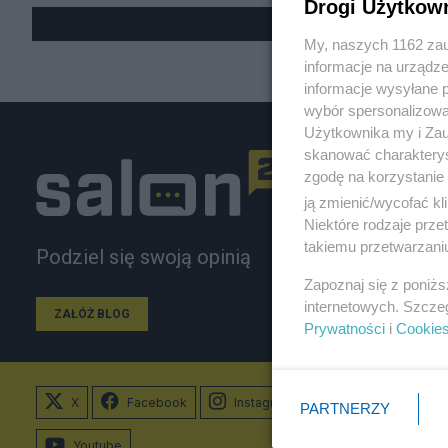
Drogi Użytkow
My, naszych 1162 zau
informacje na urządze
informacje wysyłane 
wybór spersonalizowan
Użytkownika my i Zau
skanować charakterys
zgodę na korzystanie 
ją zmienić/wycofać kl
Niektóre rodzaje prz
takiemu przetwarzaniu
Podziel się swoją opinią
Zapoznaj się z poniż
internetowych. Szcze
ZAŁÓŻ BLOG
Prywatności
i
Cookie
X
Facebook
Instagram
PARTNERZY
Youtube