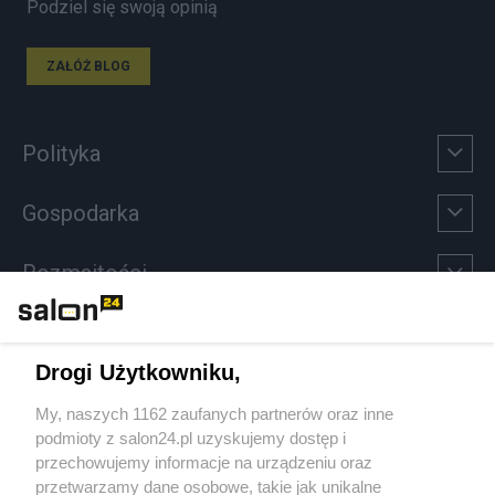
Podziel się swoją opinią
ZAŁÓŻ BLOG
Polityka
Gospodarka
Rozmaitości
Technologie
Drogi Użytkowniku,
Sport
My, naszych 1162 zaufanych partnerów oraz inne
podmioty z salon24.pl uzyskujemy dostęp i
Społeczeństwo
przechowujemy informacje na urządzeniu oraz
przetwarzamy dane osobowe, takie jak unikalne