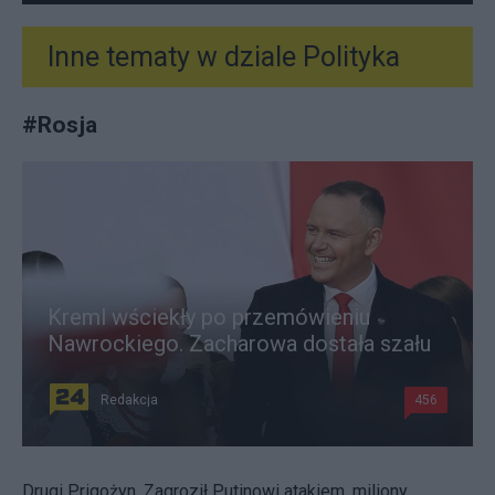
Inne tematy w dziale
Polityka
#
Rosja
Kreml wściekły po przemówieniu
Nawrockiego. Zacharowa dostała szału
Redakcja
456
Drugi Prigożyn. Zagroził Putinowi atakiem, miliony