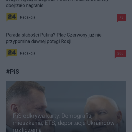
obejrzało nagranie
Redakcja
78
Parada słabości Putina? Plac Czerwony już nie
przypomina dawnej potęgi Rosji
Redakcja
206
#
PiS
PiS odkrywa karty. Demografia,
mieszkania, ETS, deportacje Ukraińców i
rozliczenia