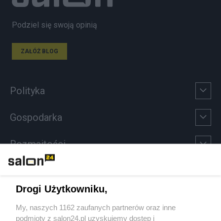
Podziel się swoją opinią
ZAŁÓŻ BLOG
Polityka
Gospodarka
Rozmaitości
Technologie
Drogi Użytkowniku,
Sport
My, naszych 1162 zaufanych partnerów oraz inne
podmioty z salon24.pl uzyskujemy dostęp i