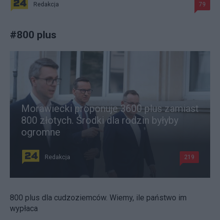
Redakcja
79
#
800 plus
Morawiecki proponuje 3600 plus zamiast
800 złotych. Środki dla rodzin byłyby
ogromne
Redakcja
219
800 plus dla cudzoziemców. Wiemy, ile państwo im
wypłaca