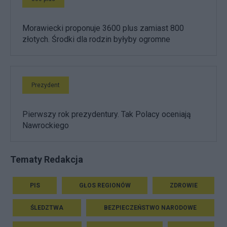
Morawiecki proponuje 3600 plus zamiast 800
złotych. Środki dla rodzin byłyby ogromne
Prezydent
Pierwszy rok prezydentury. Tak Polacy oceniają
Nawrockiego
Tematy Redakcja
PIS
GŁOS REGIONÓW
ZDROWIE
ŚLEDZTWA
BEZPIECZEŃSTWO NARODOWE