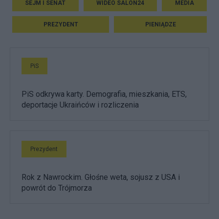
SEJM I SENAT
WIDEO SALON24
MEDIA
PREZYDENT
PIENIĄDZE
PiS
PiS odkrywa karty. Demografia, mieszkania, ETS,
deportacje Ukraińców i rozliczenia
Prezydent
Rok z Nawrockim. Głośne weta, sojusz z USA i
powrót do Trójmorza