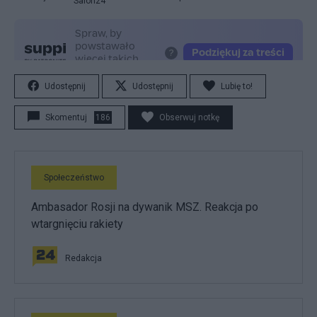
Salon24
Udostępnij
Udostępnij
Lubię to!
Skomentuj
186
Obserwuj notkę
Społeczeństwo
Ambasador Rosji na dywanik MSZ. Reakcja po
wtargnięciu rakiety
Redakcja