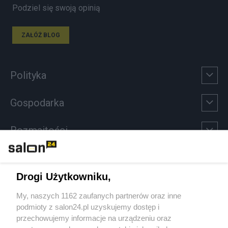
Podziel się swoją opinią
ZAŁÓŻ BLOG
Polityka
Gospodarka
Rozmaitości
Technologie
Drogi Użytkowniku,
Sport
My, naszych 1162 zaufanych partnerów oraz inne
podmioty z salon24.pl uzyskujemy dostęp i
Społeczeństwo
przechowujemy informacje na urządzeniu oraz