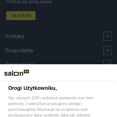
Podziel się swoją opinią
ZAŁÓŻ BLOG
Polityka
Gospodarka
Rozmaitości
Technologie
Drogi Użytkowniku,
Sport
My, naszych 1160 zaufanych partnerów oraz inne
podmioty z salon24.pl uzyskujemy dostęp i
Społeczeństwo
przechowujemy informacje na urządzeniu oraz
przetwarzamy dane osobowe, takie jak unikalne