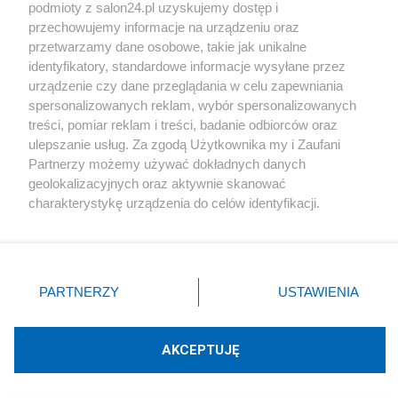
podmioty z salon24.pl uzyskujemy dostęp i
Społeczeństwo
przechowujemy informacje na urządzeniu oraz
przetwarzamy dane osobowe, takie jak unikalne
Kultura
identyfikatory, standardowe informacje wysyłane przez
urządzenie czy dane przeglądania w celu zapewniania
spersonalizowanych reklam, wybór spersonalizowanych
treści, pomiar reklam i treści, badanie odbiorców oraz
ulepszanie usług. Za zgodą Użytkownika my i Zaufani
X
Facebook
Instagram
Youtube
Partnerzy możemy używać dokładnych danych
geolokalizacyjnych oraz aktywnie skanować
charakterystykę urządzenia do celów identyfikacji.
Web Content Media sp. z o. o. © 2022
Ponieważ cenimy Twoją prywatność, prosimy o zgodę na
korzystanie z tych technologii poprzez kliknięcie
„Akceptuję”. Zgoda jest dobrowolna i zawsze możesz ją
Pomoc
O nas
Praca
Reklama
Kontakt
zmienić/wycofać klikając przycisk ustawień prywatności
PARTNERZY
USTAWIENIA
znajdujący się w lewym dolnym rogu strony
. Niektóre
rodzaje przetwarzania danych nie wymagają zgody
użytkownika, ale masz prawo sprzeciwić się takiemu
AKCEPTUJĘ
przetwarzaniu. Preferencje będą miały zastosowania tylko
Technologię dostarcza:
W3media.pl
na tej witrynie.