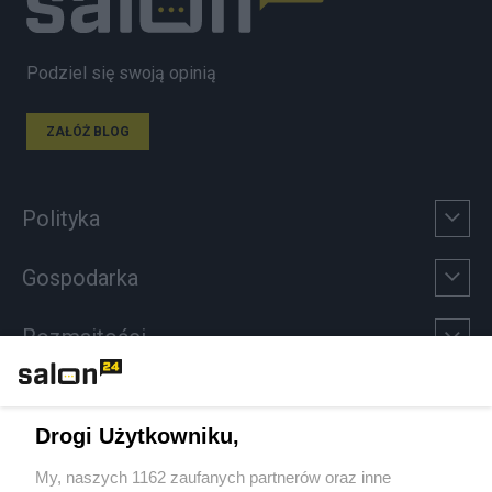
Podziel się swoją opinią
ZAŁÓŻ BLOG
Polityka
Gospodarka
Rozmaitości
Technologie
Drogi Użytkowniku,
Sport
My, naszych 1162 zaufanych partnerów oraz inne