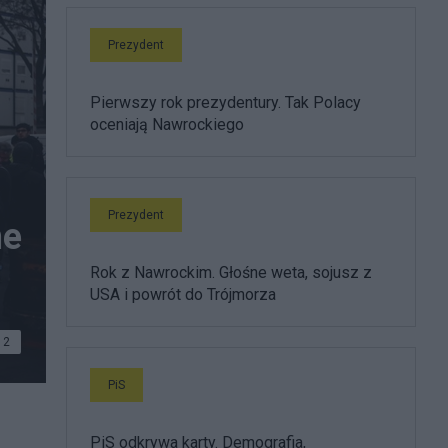
Prezydent
Pierwszy rok prezydentury. Tak Polacy
oceniają Nawrockiego
Prezydent
ne
Rok z Nawrockim. Głośne weta, sojusz z
USA i powrót do Trójmorza
2
PiS
PiS odkrywa karty. Demografia,