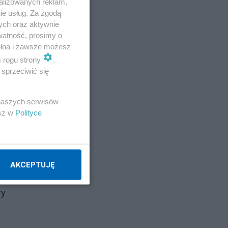
alizowanych reklam,
ie usług. Za zgodą
ych oraz aktywnie
watność, prosimy o
wolna i zawsze możesz
m rogu strony
.
sprzeciwić się
 naszych serwisów
esz w
Polityce
AKCEPTUJĘ
ry