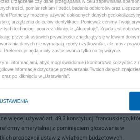
przez urządzenie czy dane przeglądania w celu zapewniania sperson
znej przeciwko kontrowersyjnej reformie emerytalnej,
ych treści, pomiar reklam i treści, badanie odbiorców oraz ulepszan
fani Partnerzy możemy używać dokładnych danych geolokalizacyjn
yjętej przez rząd z pominięciem głosowania w
tykę urządzenia do celów identyfikacji. Ponieważ cenimy Twoją pry
 francuskiego.
z tych technologii poprzez kliknięcie „Akceptuję”. Zgoda jest dobro
ikając przycisk ustawień prywatności znajdujący się w lewym dolny
 zgodności z konstytucją przez Radę Konstytucyjną.
etwarzania danych nie wymagają zgody użytkownika, ale masz prawo 
. Preferencje będą miały zastosowania tylko na tej witrynie.
ist i argumenty wyjaśniające, dlaczego ta ustawa jest
szymi informacjami, abyś mógł świadomie i komfortowo korzystać z
gółowe informacje dotyczące przetwarzania Twoich danych znajdzi
s
oraz po kliknięciu w „Ustawienia”.
nie wykorzystywania kontrowersyjnego
USTAWIENIA
Reklama
hce więcej używać art. 49.3 konstytucji francuskiego, któ
 reformy emerytalnej z pominięciem głosowania w
kich propozycji ustaw z wyjątkiem budżetowych.