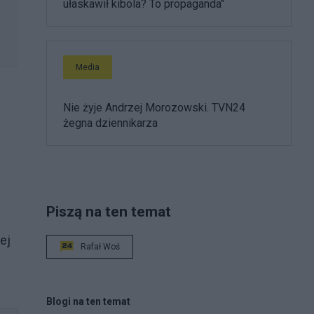
ułaskawił kibola? To propaganda"
Media
Nie żyje Andrzej Morozowski. TVN24
żegna dziennikarza
Piszą na ten temat
ej
Rafał Woś
Blogi na ten temat