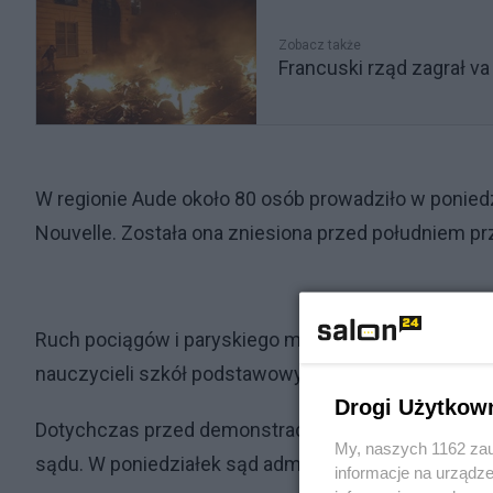
Zobacz także
Francuski rząd zagrał va
W regionie Aude około 80 osób prowadziło w poniedzi
Nouvelle. Została ona zniesiona przed południem prz
Ruch pociągów i paryskiego metra ma być we wtorek
nauczycieli szkół podstawowych w kraju.
Drogi Użytkow
Dotychczas przed demonstracjami policja stosowała
My, naszych 1162 zau
sądu. W poniedziałek sąd administracyjny w Paryżu 
informacje na urządze