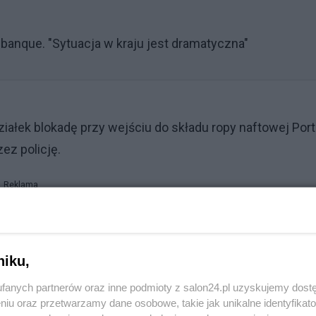
 banque. "Sytuacja w kraju jest dramatyczna"
ałek blokadę przy wejściu do składu ropy naftowej Port-
ez policję.
Reklama
 poważnie zakłócony. Strajkować ma również 30 proc.
niku,
 aresztowania prewencyjne, które zostały zaskarżone 
fanych partnerów oraz inne podmioty z salon24.pl uzyskujemy dost
odrzucił wniosek o ich wstrzymanie.
niu oraz przetwarzamy dane osobowe, takie jak unikalne identyfikat