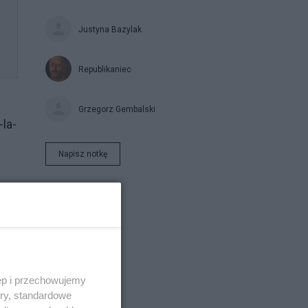
Justyna Bazylak
Republikaniec
Grzegorz Gembalski
la-
Napisz notkę
do
ęp i przechowujemy
ory, standardowe