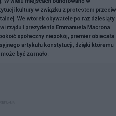
ują. W wielu miejscach odnotowano w
tytucji kultury w związku z protestem przeci
alnej. We wtorek obywatele po raz dziesiąty
ktowi rządu i prezydenta Emmanuela Macrona
pokoić społeczny niepokój, premier obiecała
yjnego artykułu konstytucji, dzięki któremu
 może być za mało.