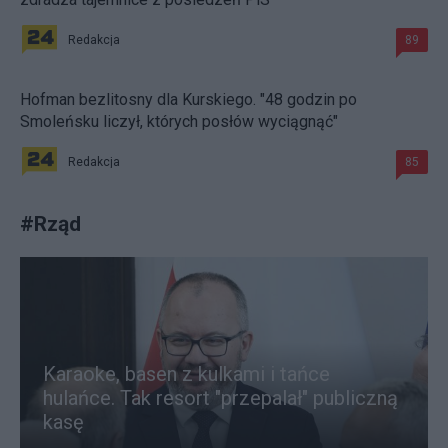
Redakcja
89
Hofman bezlitosny dla Kurskiego. "48 godzin po
Smoleńsku liczył, których posłów wyciągnąć"
Redakcja
85
#
Rząd
Karaoke, basen z kulkami i tańce
hulańce. Tak resort "przepalał" publiczną
kasę