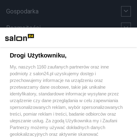
Gospodarka
Rozmaitości
Technologie
Drogi Użytkowniku,
Sport
My, naszych 1160 zaufanych partnerów oraz inne
podmioty z salon24.pl uzyskujemy dostęp i
Społeczeństwo
przechowujemy informacje na urządzeniu oraz
przetwarzamy dane osobowe, takie jak unikalne
Kultura
identyfikatory, standardowe informacje wysyłane przez
urządzenie czy dane przeglądania w celu zapewniania
spersonalizowanych reklam, wybór spersonalizowanych
treści, pomiar reklam i treści, badanie odbiorców oraz
ulepszanie usług. Za zgodą Użytkownika my i Zaufani
X
Facebook
Instagram
Youtube
Partnerzy możemy używać dokładnych danych
geolokalizacyjnych oraz aktywnie skanować