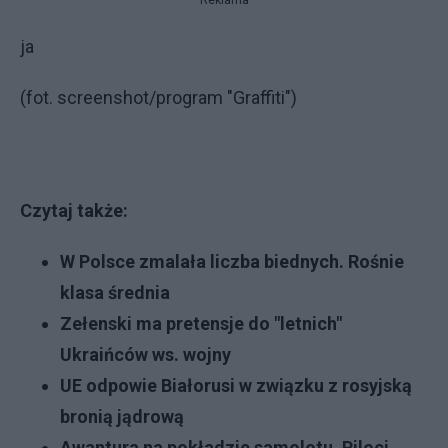
ja
(fot. screenshot/program "Graffiti")
Czytaj także:
W Polsce zmalała liczba biednych. Rośnie
klasa średnia
Zełenski ma pretensje do "letnich"
Ukraińców ws. wojny
UE odpowie Białorusi w związku z rosyjską
bronią jądrową
Awantura na pokładzie samolotu. Piloci