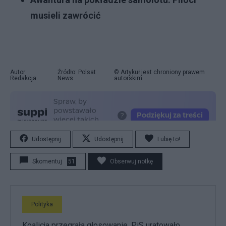
musieli zawrócić
Autor:
Źródło: Polsat
© Artykuł jest chroniony prawem
Redakcja
News
autorskim.
Udostępnij
Udostępnij
Lubię to!
Skomentuj
51
Obserwuj notkę
Polityka
Koalicja przegrała głosowanie. PiS uratowało