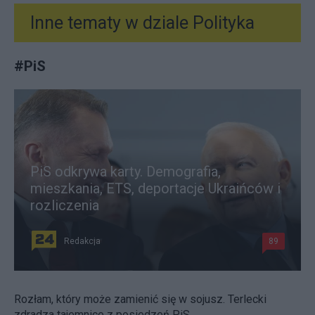
Inne tematy w dziale
Polityka
#
PiS
PiS odkrywa karty. Demografia,
mieszkania, ETS, deportacje Ukraińców i
rozliczenia
Redakcja
89
Rozłam, który może zamienić się w sojusz. Terlecki
zdradza tajemnice z posiedzeń PiS