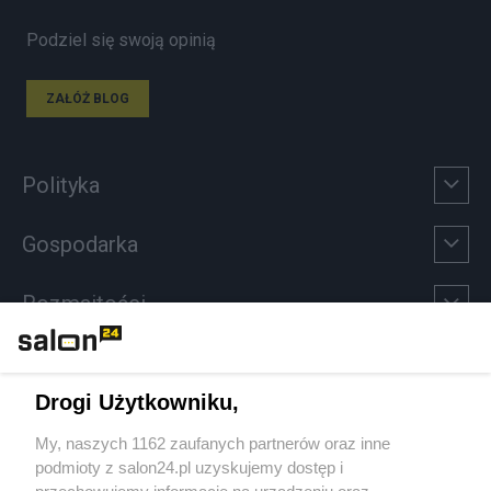
Podziel się swoją opinią
ZAŁÓŻ BLOG
Polityka
Gospodarka
Rozmaitości
Technologie
Drogi Użytkowniku,
Sport
My, naszych 1162 zaufanych partnerów oraz inne
podmioty z salon24.pl uzyskujemy dostęp i
Społeczeństwo