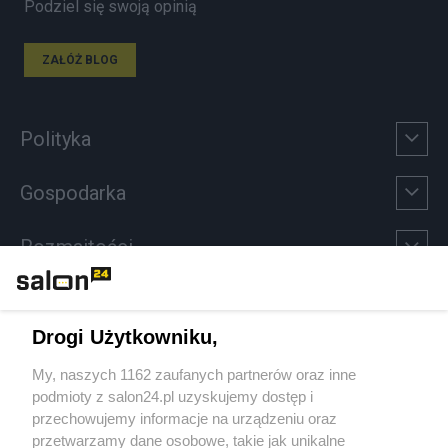
Podziel się swoją opinią
ZAŁÓŻ BLOG
Polityka
Gospodarka
Rozmaitości
Technologie
Drogi Użytkowniku,
Sport
My, naszych 1162 zaufanych partnerów oraz inne
podmioty z salon24.pl uzyskujemy dostęp i
Społeczeństwo
przechowujemy informacje na urządzeniu oraz
przetwarzamy dane osobowe, takie jak unikalne