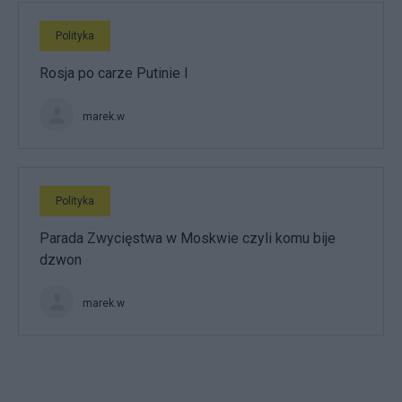
Polityka
Rosja po carze Putinie I
marek.w
Polityka
Parada Zwycięstwa w Moskwie czyli komu bije
dzwon
marek.w