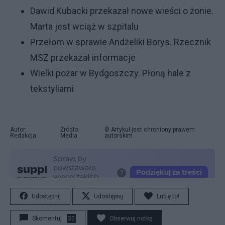
Dawid Kubacki przekazał nowe wieści o żonie.
Marta jest wciąż w szpitalu
Przełom w sprawie Andżeliki Borys. Rzecznik
MSZ przekazał informacje
Wielki pożar w Bydgoszczy. Płoną hale z
tekstyliami
Autor:
Źródło:
© Artykuł jest chroniony prawem
Redakcja
Media
autorskim.
Udostępnij
Udostępnij
Lubię to!
Skomentuj
30
Obserwuj notkę