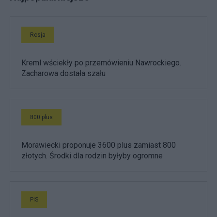
Rosja
Kreml wściekły po przemówieniu Nawrockiego.
Zacharowa dostała szału
800 plus
Morawiecki proponuje 3600 plus zamiast 800
złotych. Środki dla rodzin byłyby ogromne
PiS