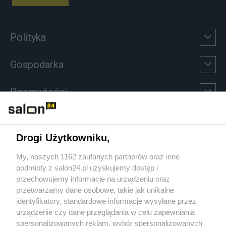
Polityka
Gospodarka
Rozmaitości
Technologie
Drogi Użytkowniku,
Sport
My, naszych 1162 zaufanych partnerów oraz inne
podmioty z salon24.pl uzyskujemy dostęp i
Społeczeństwo
przechowujemy informacje na urządzeniu oraz
przetwarzamy dane osobowe, takie jak unikalne
Kultura
identyfikatory, standardowe informacje wysyłane przez
urządzenie czy dane przeglądania w celu zapewniania
spersonalizowanych reklam, wybór spersonalizowanych