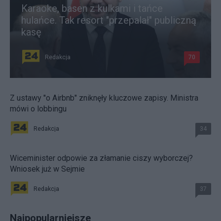
Karaoke, basen z kulkami i tańce
hulańce. Tak resort "przepalał" publiczną
kasę
Redakcja
70
Z ustawy "o Airbnb" zniknęły kluczowe zapisy. Ministra
mówi o lobbingu
Redakcja
34
Wiceminister odpowie za złamanie ciszy wyborczej?
Wniosek już w Sejmie
Redakcja
37
Najpopularniejsze