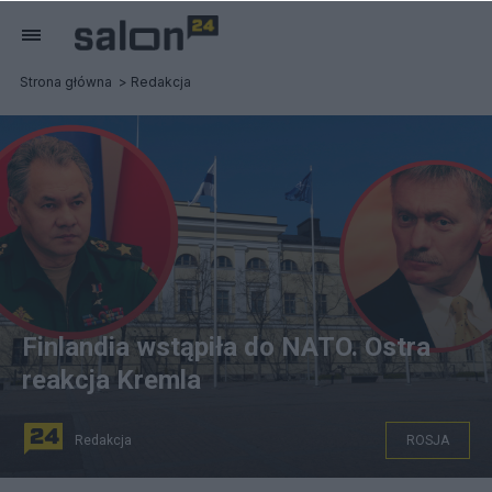
Strona główna
Redakcja
Finlandia wstąpiła do NATO. Ostra
reakcja Kremla
Redakcja
ROSJA
(Szojgu i Pieskow komentują wstąpienie Finlandii do