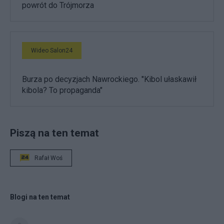
powrót do Trójmorza
Wideo Salon24
Burza po decyzjach Nawrockiego. "Kibol ułaskawił
kibola? To propaganda"
Piszą na ten temat
Rafał Woś
Blogi na ten temat