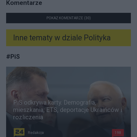
Komentarze
POKAŻ KOMENTARZE (30)
Inne tematy w dziale
Polityka
#
PiS
PiS odkrywa karty. Demografia,
mieszkania, ETS, deportacje Ukraińców i
rozliczenia
Redakcja
198