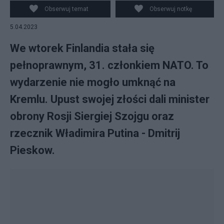
NATO. Fot. commons.wikimedia.org, EPA/MAURI
Obserwuj temat
Obserwuj notkę
RATILAINEN)
5.04.2023
We wtorek Finlandia stała się
pełnoprawnym, 31. członkiem NATO. To
wydarzenie nie mogło umknąć na
Kremlu. Upust swojej złości dali minister
obrony Rosji Siergiej Szojgu oraz
rzecznik Władimira Putina - Dmitrij
Pieskow.