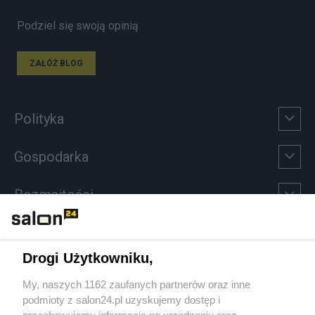
Podziel się swoją opinią
ZAŁÓŻ BLOG
Polityka
Gospodarka
Rozmaitości
Technologie
Drogi Użytkowniku,
Sport
My, naszych 1162 zaufanych partnerów oraz inne
podmioty z salon24.pl uzyskujemy dostęp i
Społeczeństwo