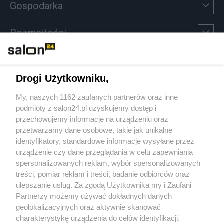
Gospodarka
Rozmaitości
Technologie
Drogi Użytkowniku,
Sport
My, naszych 1162 zaufanych partnerów oraz inne
podmioty z salon24.pl uzyskujemy dostęp i
Społeczeństwo
przechowujemy informacje na urządzeniu oraz
przetwarzamy dane osobowe, takie jak unikalne
Kultura
identyfikatory, standardowe informacje wysyłane przez
urządzenie czy dane przeglądania w celu zapewniania
spersonalizowanych reklam, wybór spersonalizowanych
treści, pomiar reklam i treści, badanie odbiorców oraz
ulepszanie usług. Za zgodą Użytkownika my i Zaufani
X
Facebook
Instagram
Youtube
Partnerzy możemy używać dokładnych danych
geolokalizacyjnych oraz aktywnie skanować
charakterystykę urządzenia do celów identyfikacji.