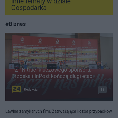
Inne tematy w dziale
Gospodarka
#
Biznes
PZPN traci kluczowego sponsora.
Brzoska i InPost kończą długi etap
Redakcja
18
Lawina zamykanych firm. Zatrważająca liczba przypadków