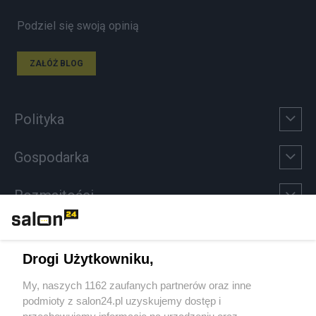
Podziel się swoją opinią
ZAŁÓŻ BLOG
Polityka
Gospodarka
Rozmaitości
Technologie
Drogi Użytkowniku,
Sport
My, naszych 1162 zaufanych partnerów oraz inne
podmioty z salon24.pl uzyskujemy dostęp i
Społeczeństwo