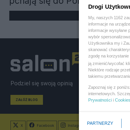
pchają się do Polski
Drogi Użytkow
My, naszych 1162 zau
informacje na urządze
informacje wysyłane 
wybór spersonalizowan
Użytkownika my i Zau
skanować charakterys
zgodę na korzystanie 
ją zmienić/wycofać kl
Niektóre rodzaje prz
takiemu przetwarzaniu
Podziel się swoją opinią
Zapoznaj się z poniż
internetowych. Szcze
Prywatności
i
Cookie
ZAŁÓŻ BLOG
PARTNERZY
X
Facebook
Instagram