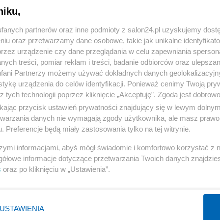
niku,
« WRÓĆ DO NOTKI
fanych partnerów oraz inne podmioty z salon24.pl uzyskujemy dost
niu oraz przetwarzamy dane osobowe, takie jak unikalne identyfikat
przez urządzenie czy dane przeglądania w celu zapewniania sperson
ych treści, pomiar reklam i treści, badanie odbiorców oraz ulepszan
fani Partnerzy możemy używać dokładnych danych geolokalizacyjn
tykę urządzenia do celów identyfikacji. Ponieważ cenimy Twoją pry
Polityka
Gospodarka
z tych technologii poprzez kliknięcie „Akceptuję”. Zgoda jest dobro
ikając przycisk ustawień prywatności znajdujący się w lewym dolny
PiS
Biznes
etwarzania danych nie wymagają zgody użytkownika, ale masz prawo 
Rząd
Pieniądze
. Preferencje będą miały zastosowania tylko na tej witrynie.
Prezydent
Centralny Port Komunikacyjny
szymi informacjami, abyś mógł świadomie i komfortowo korzystać z
NATO
Inwestycje
gółowe informacje dotyczące przetwarzania Twoich danych znajdzi
s
oraz po kliknięciu w „Ustawienia”.
KO
Podatki
WIĘCEJ
WIĘCEJ
USTAWIENIA