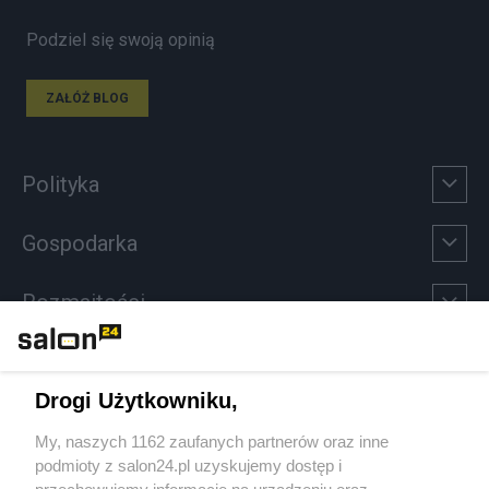
Podziel się swoją opinią
ZAŁÓŻ BLOG
Polityka
Gospodarka
Rozmaitości
Technologie
Drogi Użytkowniku,
Sport
My, naszych 1162 zaufanych partnerów oraz inne
podmioty z salon24.pl uzyskujemy dostęp i
Społeczeństwo