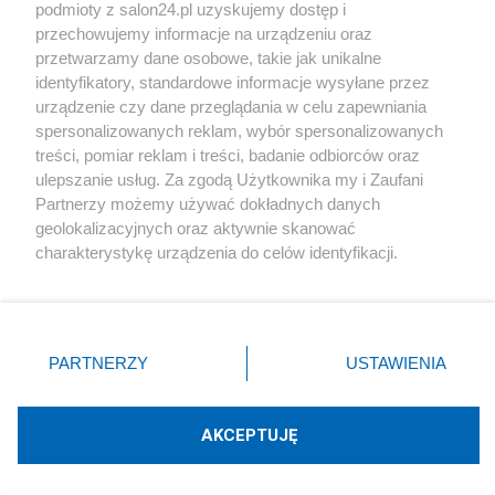
podmioty z salon24.pl uzyskujemy dostęp i
Społeczeństwo
przechowujemy informacje na urządzeniu oraz
przetwarzamy dane osobowe, takie jak unikalne
Kultura
identyfikatory, standardowe informacje wysyłane przez
urządzenie czy dane przeglądania w celu zapewniania
spersonalizowanych reklam, wybór spersonalizowanych
treści, pomiar reklam i treści, badanie odbiorców oraz
ulepszanie usług. Za zgodą Użytkownika my i Zaufani
X
Facebook
Instagram
Youtube
Partnerzy możemy używać dokładnych danych
geolokalizacyjnych oraz aktywnie skanować
charakterystykę urządzenia do celów identyfikacji.
Web Content Media sp. z o. o. © 2022
Ponieważ cenimy Twoją prywatność, prosimy o zgodę na
korzystanie z tych technologii poprzez kliknięcie
„Akceptuję”. Zgoda jest dobrowolna i zawsze możesz ją
Pomoc
O nas
Praca
Reklama
Kontakt
zmienić/wycofać klikając przycisk ustawień prywatności
PARTNERZY
USTAWIENIA
znajdujący się w lewym dolnym rogu strony
. Niektóre
rodzaje przetwarzania danych nie wymagają zgody
użytkownika, ale masz prawo sprzeciwić się takiemu
AKCEPTUJĘ
przetwarzaniu. Preferencje będą miały zastosowania tylko
Technologię dostarcza:
W3media.pl
na tej witrynie.