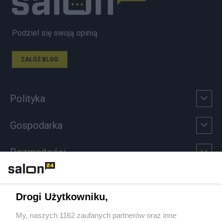
Podziel się swoją opinią
ZAŁÓŻ BLOG
Polityka
Gospodarka
Rozmaitości
Technologie
Drogi Użytkowniku,
Sport
My, naszych 1162 zaufanych partnerów oraz inne