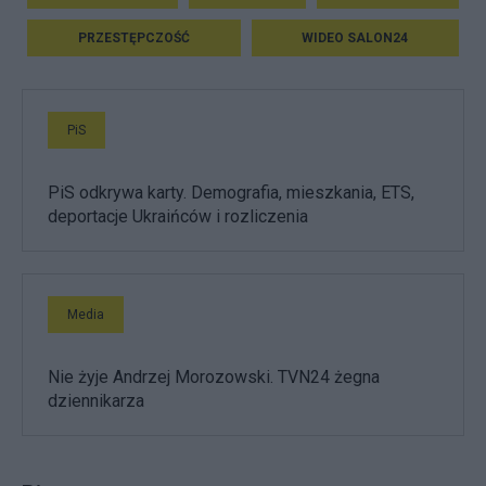
PRZESTĘPCZOŚĆ
WIDEO SALON24
PiS
PiS odkrywa karty. Demografia, mieszkania, ETS,
deportacje Ukraińców i rozliczenia
Media
Nie żyje Andrzej Morozowski. TVN24 żegna
dziennikarza