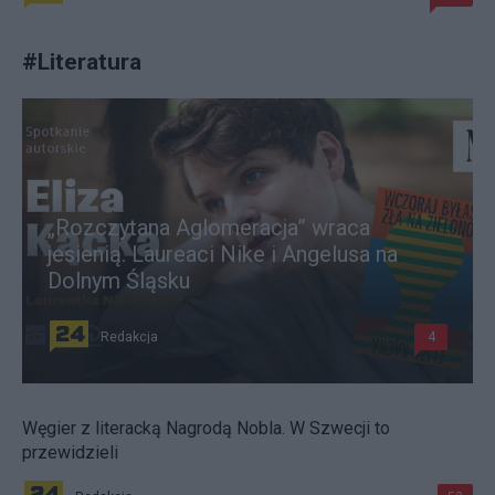
#
Literatura
„Rozczytana Aglomeracja” wraca
jesienią. Laureaci Nike i Angelusa na
Dolnym Śląsku
Redakcja
4
Węgier z literacką Nagrodą Nobla. W Szwecji to
przewidzieli