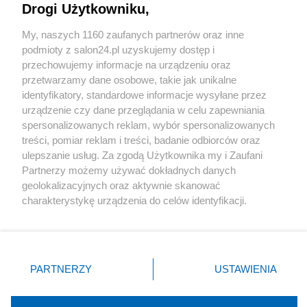
Drogi Użytkowniku,
Sport
My, naszych 1160 zaufanych partnerów oraz inne
podmioty z salon24.pl uzyskujemy dostęp i
Społeczeństwo
przechowujemy informacje na urządzeniu oraz
przetwarzamy dane osobowe, takie jak unikalne
Kultura
identyfikatory, standardowe informacje wysyłane przez
urządzenie czy dane przeglądania w celu zapewniania
spersonalizowanych reklam, wybór spersonalizowanych
treści, pomiar reklam i treści, badanie odbiorców oraz
ulepszanie usług. Za zgodą Użytkownika my i Zaufani
X
Facebook
Instagram
Youtube
Partnerzy możemy używać dokładnych danych
geolokalizacyjnych oraz aktywnie skanować
charakterystykę urządzenia do celów identyfikacji.
Web Content Media sp. z o. o. © 2022
Ponieważ cenimy Twoją prywatność, prosimy o zgodę na
korzystanie z tych technologii poprzez kliknięcie
„Akceptuję”. Zgoda jest dobrowolna i zawsze możesz ją
Pomoc
O nas
Praca
Reklama
Kontakt
zmienić/wycofać klikając przycisk ustawień prywatności
PARTNERZY
USTAWIENIA
znajdujący się w lewym dolnym rogu strony
. Niektóre
rodzaje przetwarzania danych nie wymagają zgody