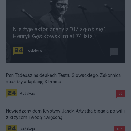
Nie żyje aktor znany z "07 zgłoś się".
Henryk Gęsikowski miał 74 lata
Redakcja
1
Pan Tadeusz na deskach Teatru Słowackiego. Zakonnica
miażdży adaptację Klemma
Redakcja
96
Nawiedzony dom Krystyny Jandy. Artystka biegała po willi
z krzyżem i wodą święconą
Redakcja
104