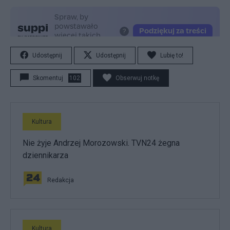
Udostępnij
Udostępnij
Lubię to!
Skomentuj
102
Obserwuj notkę
Kultura
Nie żyje Andrzej Morozowski. TVN24 żegna
dziennikarza
Redakcja
Kultura