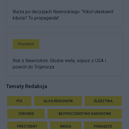
Burza po decyzjach Nawrockiego. "Kibol ułaskawił
kibola? To propaganda"
Prezydent
Rok z Nawrockim. Głośne weta, sojusz z USA i
powrót do Trójmorza
Tematy Redakcja
PIS
GŁOS REGIONÓW
ŚLEDZTWA
ZDROWIE
BEZPIECZEŃSTWO NARODOWE
PREZYDENT
MEDIA
PIENIĄDZE