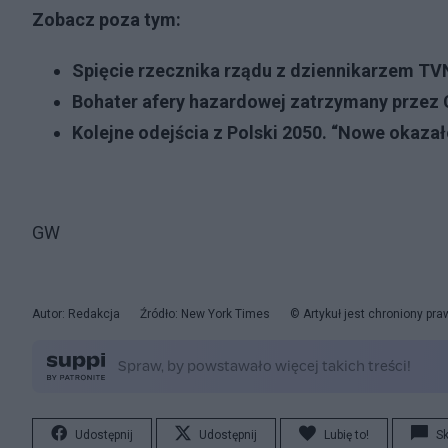
Zobacz poza tym:
Spięcie rzecznika rządu z dziennikarzem TVN
Bohater afery hazardowej zatrzymany przez 
Kolejne odejścia z Polski 2050. “Nowe okazał
GW
Autor: Redakcja
Źródło: New York Times
© Artykuł jest chroniony pr
Udostępnij
Udostępnij
Lubię to!
S