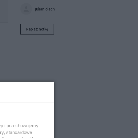
julian olech
Napisz notkę
ęp i przechowujemy
ory, standardowe