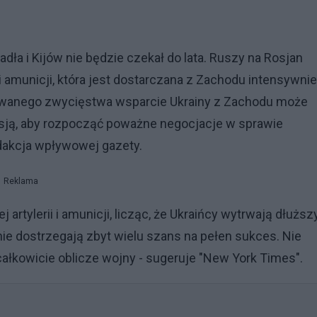
ła i Kijów nie będzie czekał do lata. Ruszy na Rosjan
i amunicji, która jest dostarczana z Zachodu intensywnie
owanego zwycięstwa wsparcie Ukrainy z Zachodu może
esją, aby rozpocząć poważne negocjacje w sprawie
edakcja wpływowej gazety.
Reklama
 artylerii i amunicji, licząc, że Ukraińcy wytrwają dłuższ
ie dostrzegają zbyt wielu szans na pełen sukces. Nie
całkowicie oblicze wojny - sugeruje "New York Times".