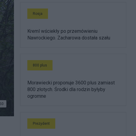
Rosja
Kreml wściekły po przemówieniu
Nawrockiego. Zacharowa dostała szału
800 plus
Morawiecki proponuje 3600 plus zamiast
800 złotych. Środki dla rodzin byłyby
ogromne
50
Prezydent