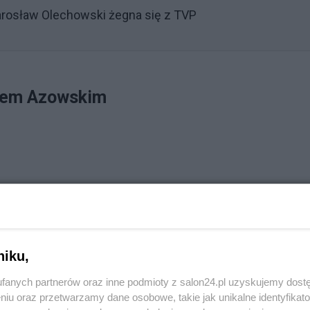
arosław Olechowski żegna się z TVP
rzem Azowskim
niku,
fanych partnerów oraz inne podmioty z salon24.pl uzyskujemy dost
niu oraz przetwarzamy dane osobowe, takie jak unikalne identyfikat