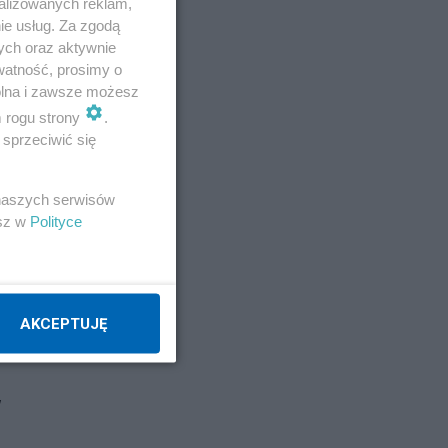
alizowanych reklam,
ie usług. Za zgodą
ych oraz aktywnie
watność, prosimy o
wolna i zawsze możesz
m rogu strony
.
sprzeciwić się
 naszych serwisów
esz w
Polityce
e
AKCEPTUJĘ
w