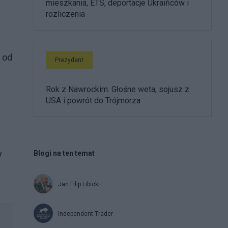
mieszkania, ETS, deportacje Ukraińców i
rozliczenia
 od
Prezydent
Rok z Nawrockim. Głośne weta, sojusz z
USA i powrót do Trójmorza
y
Blogi na ten temat
Jan Filip Libicki
Independent Trader