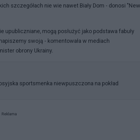
tkich szczegółach nie wie nawet Biały Dom - donosi "Ne
ie upubliczniane, mogą posłużyć jako podstawa fabuły
ami napiszemy swoją - komentowała w mediach
ister obrony Ukrainy.
 Rosyjska sportsmenka niewpuszczona na pokład
Reklama