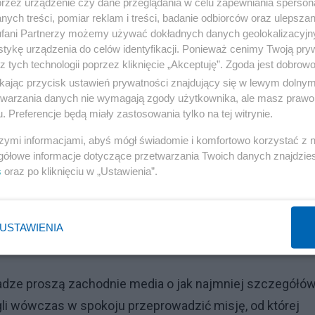
przez urządzenie czy dane przeglądania w celu zapewniania sperson
ych treści, pomiar reklam i treści, badanie odbiorców oraz ulepszan
fani Partnerzy możemy używać dokładnych danych geolokalizacyjn
tykę urządzenia do celów identyfikacji. Ponieważ cenimy Twoją pry
z tych technologii poprzez kliknięcie „Akceptuję”. Zgoda jest dobro
ikając przycisk ustawień prywatności znajdujący się w lewym dolny
etwarzania danych nie wymagają zgody użytkownika, ale masz prawo 
. Preferencje będą miały zastosowania tylko na tej witrynie.
szymi informacjami, abyś mógł świadomie i komfortowo korzystać z
gółowe informacje dotyczące przetwarzania Twoich danych znajdzi
głębokie okopy Rosjan i rozbić je w pył. Okupant poniesi
s
oraz po kliknięciu w „Ustawienia”.
ię kraju. Wstępne plany zakładają szeroko zakrojoną
eża Morza Azowskiego i nieopodal Krymu.
USTAWIENIA
Reklama
władze proszą zachodnie media o jak najmniej szczegółó
i wówczas w spokoju przeprowadzić misję, od której