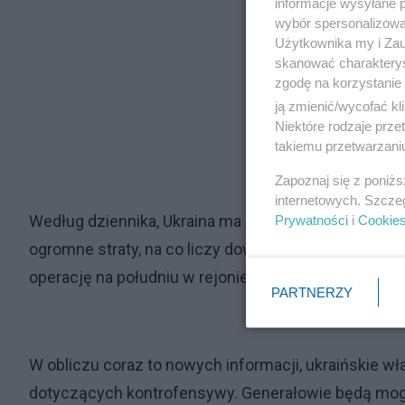
informacje wysyłane 
wybór spersonalizowan
Użytkownika my i Zau
skanować charakterys
zgodę na korzystanie 
ją zmienić/wycofać kl
Niektóre rodzaje prz
takiemu przetwarzaniu
Zapoznaj się z poniż
internetowych. Szcze
Według dziennika, Ukraina ma plan przebić się przez 
Prywatności
i
Cookie
ogromne straty, na co liczy dowództwo broniącego s
operację na południu w rejonie ukraińskiego wybrz
PARTNERZY
W obliczu coraz to nowych informacji, ukraińskie 
dotyczących kontrofensywy. Generałowie będą mogl