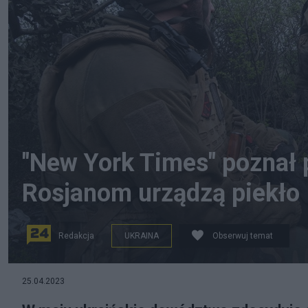
"New York Times" poznał 
Rosjanom urządzą piekło
Redakcja
UKRAINA
Obserwuj temat
25.04.2023