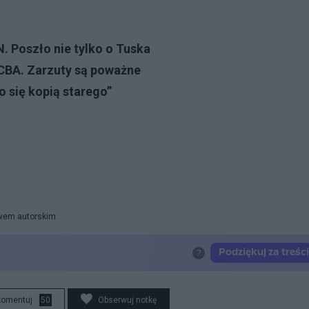
. Poszło nie tylko o Tuska
CBA. Zarzuty są poważne
o się kopią starego”
awem autorskim.
komentuj
50
Obserwuj notkę