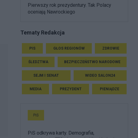
Pierwszy rok prezydentury. Tak Polacy
oceniają Nawrockiego
Tematy Redakcja
PIS
GŁOS REGIONÓW
ZDROWIE
ŚLEDZTWA
BEZPIECZEŃSTWO NARODOWE
SEJM I SENAT
WIDEO SALON24
MEDIA
PREZYDENT
PIENIĄDZE
PiS
PiS odkrywa karty. Demografia,