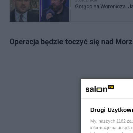
Zobacz także
Gorąco na Woronicza. J
Operacja będzie toczyć się nad Mo
Drogi Użytkow
My, naszych 1162 zau
informacje na urządze