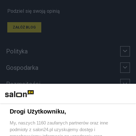
Podziel się swoją opinią
ZAŁÓŻ BLOG
Polityka
Gospodarka
Rozmaitości
Technologie
Drogi Użytkowniku,
Sport
My, naszych 1160 zaufanych partnerów oraz inne
podmioty z salon24.pl uzyskujemy dostęp i
Społeczeństwo